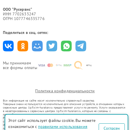
ООО "Русервис"
ИНН 7702633247
ОГРН 1077746335776
Поделиться в соц. сетях:
Мы принимаем
все формы оплаты
Политика конфиденциальности
Вся информация на сайте носит исключительно справочный характер.
Товарные знаки используются исключительно для описания устройств, в отношении которых
сервисные центры lip.fixim-hurakan.ru предоставляют услуги по ремонту. Услуги оказываются
в неавторизованных сервисных центрах lip.fixim-hurakan.ru, которые не связаны с
правообладателями товарных знаков или их официальными представителями.
Ремонт осуществляется для устройств, уже введенных в гражданский оборот в соответствии
Этот сайт использует файлы cookie. Вы можете
со статьей 1487 ГК РФ.
Использование товарных знаков не преследует цели индивидуализации услуг или введения
ознакомиться с
правилами использования
Согласен
потребителей в заблуждение, а служит для информирования о предоставляемых услугах по