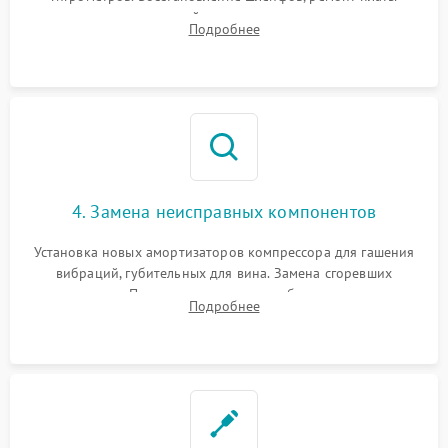
управления, отвечающей за поддержание микроклимата.
Подробнее
Проверка систем защиты от УФ-излучения и подсветки.
4. Замена неисправных компонентов
Установка новых амортизаторов компрессора для гашения
вибраций, губительных для вина. Замена сгоревших
элементов Пельтье, вентиляторов обдува, угольных
Подробнее
фильтров или поврежденных уплотнителей дверцы.