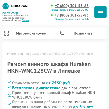
+7 (800) 301-55-83
Ежедневно, с 10:00 до 20:00
FIX-HURAKAN
+7 (800) 301-55-83
Ремонт устройств Hurakan
Специализированный
Звонок бесплатный по РФ
cервисный центр г.
Липецк
Мы ремонтируем
Позвонить
пецке
Ремонт винного шкафа Hurakan HKN-WNC128CW в Липецке
Ремонт винного шкафа Hurakan
HKN-WNC128CW в Липецке
от 2480 руб.
Стоимость ремонта
Бесплатная диагностика
даже при отказе
Привезем и увезем винный шкаф Hurakan HKN-
WNC128CW сами
Ремонт морозильных камер Hurakan
Ремонт льдогенераторов Hurakan
Ремонт промышленных вакуумных упаковщиков Hurakan
Ремонт планетарных миксеров Hurakan
Гарантия на наши работы по ремонту винных
до 3-х лет
шкафов Hurakan HKN-WNC128CW