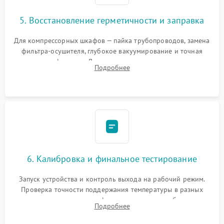
5. Восстановление герметичности и заправка
Для компрессорных шкафов — пайка трубопроводов, замена
фильтра-осушителя, глубокое вакуумирование и точная
заправка фреоном. Для термоэлектрических — замена
Подробнее
термопасты и герметизация охлаждающего блока.
6. Калибровка и финальное тестирование
Запуск устройства и контроль выхода на рабочий режим.
Проверка точности поддержания температуры в разных
климатических зонах шкафа, оценка уровня стабильности
Подробнее
влажности и полного отсутствия вибраций корпуса.