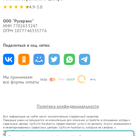
4.9-5.0
ООО "Русервис"
ИНН 7702633247
ОГРН 1077746335776
Поделиться в соц. сетях:
Мы принимаем
все формы оплаты
Политика конфиденциальности
Вся информация на сайте носит исключительно справочный характер.
Товарные знаки используются исключительно для описания устройств, в отношении которых
сервисные центры lip.fixim-hurakan.ru предоставляют услуги по ремонту. Услуги оказываются
в неавторизованных сервисных центрах lip.fixim-hurakan.ru, которые не связаны с
правообладателями товарных знаков или их официальными представителями.
Ремонт осуществляется для устройств, уже введенных в гражданский оборот в соответствии