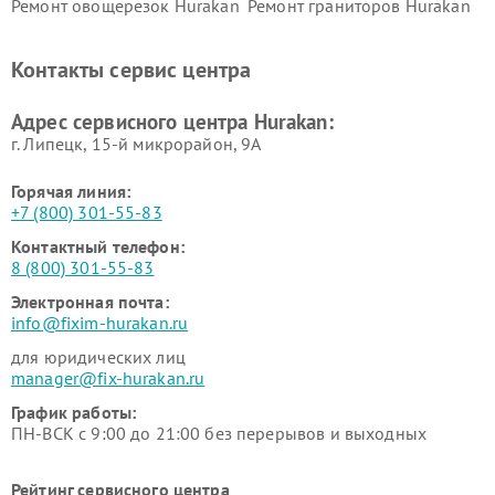
Ремонт овощерезок Hurakan
Ремонт граниторов Hurakan
Ремонт промышленных
Ремонт винных шкафов
вакуумных упаковщиков
Hurakan
Контакты сервис центра
Hurakan
Адрес сервисного центра Hurakan:
г. Липецк, 15-й микрорайон, 9А
Горячая линия:
+7 (800) 301-55-83
Контактный телефон:
8 (800) 301-55-83
Электронная почта:
info@fixim-hurakan.ru
для юридических лиц
manager@fix-hurakan.ru
График работы:
ПН-ВСК с 9:00 до 21:00 без перерывов и выходных
Рейтинг сервисного центра