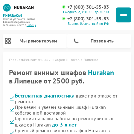
+7 (800) 301-55-83
Ежедневно, с 10:00 до 20:00
FIX-HURAKAN
+7 (800) 301-55-83
Ремонт устройств Hurakan
Специализированный
Звонок бесплатный по РФ
cервисный центр г.
Липецк
Мы ремонтируем
Позвонить
Главная
Ремонт винных шкафов Hurakan в Липецке
Ремонт винных шкафов
Hurakan
в Липецке от 2500 руб.
Бесплатная диагностика
даже при отказе от
ремонта
Привезем и увезем винный шкаф Hurakan
собственной доставкой
Гарантия на наши работы по ремонту винных
Ремонт морозильных камер Hurakan
Ремонт льдогенераторов Hurakan
Ремонт промышленных вакуумных упаковщиков Hurakan
Ремонт планетарных миксеров Hurakan
до 3-х лет
шкафов Hurakan
Срочный ремонт винных шкафов Hurakan в