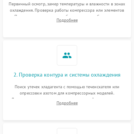
Первичный осмотр, замер температуры и влажности в зонах
охлаждения. Проверка работы компрессора или элементов
Пельтье, оценка уровня вибрации и шума. Считывание
Подробнее
ошибок с модуля управления.
2. Проверка контура и системы охлаждения
Поиск утечек хладагента с помощью течеискателя или
опрессовки азотом для компрессорных моделей.
Диагностика термоэлектрических модулей, радиаторов и
Подробнее
кулеров на предмет перегрева или выхода из строя.