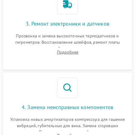
3. Ремонт электроники и датчиков
Прозвонка и замена высокоточных термодатчиков и
гигрометров. Восстановление шлейфов, ремонт платы
управления, отвечающей за поддержание микроклимата.
Подробнее
Проверка систем защиты от УФ-излучения и подсветки.
4. Замена неисправных компонентов
Установка новых амортизаторов компрессора для гашения
вибраций, губительных для вина. Замена сгоревших
элементов Пельтье, вентиляторов обдува, угольных