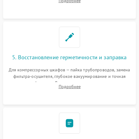
Подробнее
фильтров или поврежденных уплотнителей дверцы.
5. Восстановление герметичности и заправка
Для компрессорных шкафов — пайка трубопроводов, замена
фильтра-осушителя, глубокое вакуумирование и точная
заправка фреоном. Для термоэлектрических — замена
Подробнее
термопасты и герметизация охлаждающего блока.