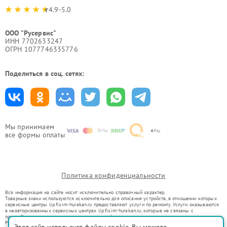
4.9-5.0
ООО "Русервис"
ИНН 7702633247
ОГРН 1077746335776
Поделиться в соц. сетях:
Мы принимаем
все формы оплаты
Политика конфиденциальности
Вся информация на сайте носит исключительно справочный характер.
Товарные знаки используются исключительно для описания устройств, в отношении которых
сервисные центры lip.fixim-hurakan.ru предоставляют услуги по ремонту. Услуги оказываются
в неавторизованных сервисных центрах lip.fixim-hurakan.ru, которые не связаны с
правообладателями товарных знаков или их официальными представителями.
Ремонт осуществляется для устройств, уже введенных в гражданский оборот в соответствии