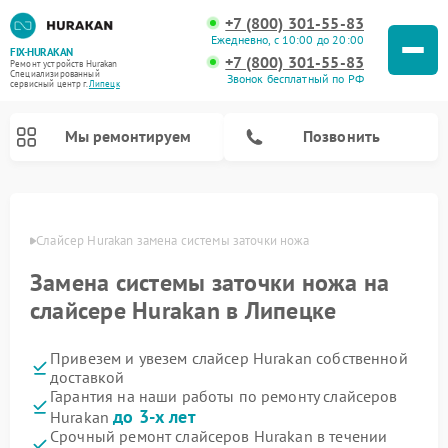
+7 (800) 301-55-83
Ежедневно, с 10:00 до 20:00
FIX-HURAKAN
+7 (800) 301-55-83
Ремонт устройств Hurakan
Специализированный
Звонок бесплатный по РФ
cервисный центр г.
Липецк
Мы ремонтируем
Позвонить
пецке
Слайсер Hurakan замена системы заточки ножа
Замена системы заточки ножа на
слайсере Hurakan в Липецке
Привезем и увезем слайсер Hurakan собственной
доставкой
Гарантия на наши работы по ремонту слайсеров
Ремонт морозильных камер Hurakan
Ремонт льдогенераторов Hurakan
Ремонт винных шкафов Hurakan
Ремонт планетарных миксеров Hurakan
Ремонт промышленных вакуумных упаковщиков Hurakan
до 3-х лет
Hurakan
Срочный ремонт слайсеров Hurakan в течении