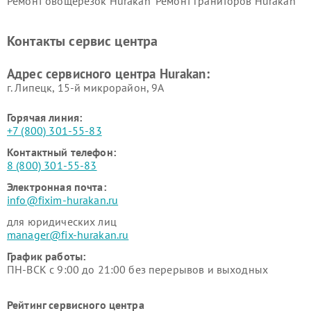
Ремонт овощерезок Hurakan
Ремонт граниторов Hurakan
Ремонт промышленных
Ремонт винных шкафов
вакуумных упаковщиков
Hurakan
Контакты сервис центра
Hurakan
Адрес сервисного центра Hurakan:
г. Липецк, 15-й микрорайон, 9А
Горячая линия:
+7 (800) 301-55-83
Контактный телефон:
8 (800) 301-55-83
Электронная почта:
info@fixim-hurakan.ru
для юридических лиц
manager@fix-hurakan.ru
График работы:
ПН-ВСК с 9:00 до 21:00 без перерывов и выходных
Рейтинг сервисного центра