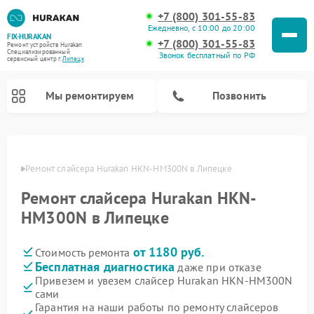
+7 (800) 301-55-83
Ежедневно, с 10:00 до 20:00
FIX-HURAKAN
+7 (800) 301-55-83
Ремонт устройств Hurakan
Специализированный
Звонок бесплатный по РФ
cервисный центр г.
Липецк
Мы ремонтируем
Позвонить
пецке
Ремонт слайсера Hurakan HKN-HM300N в Липецке
Ремонт слайсера Hurakan HKN-
HM300N в Липецке
от 1180 руб.
Стоимость ремонта
Бесплатная диагностика
даже при отказе
Привезем и увезем слайсер Hurakan HKN-HM300N
Ремонт морозильных камер Hurakan
Ремонт льдогенераторов Hurakan
Ремонт винных шкафов Hurakan
Ремонт планетарных миксеров Hurakan
Ремонт промышленных вакуумных упаковщиков Hurakan
сами
Гарантия на наши работы по ремонту слайсеров