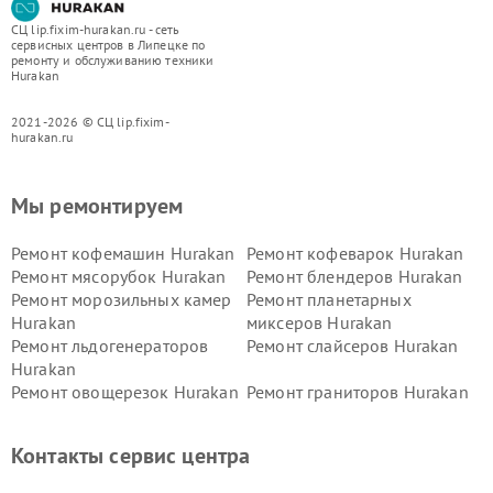
СЦ lip.fixim-hurakan.ru - сеть
сервисных центров в Липецке по
ремонту и обслуживанию техники
Hurakan
2021-2026 © СЦ lip.fixim-
hurakan.ru
Мы ремонтируем
Ремонт кофемашин Hurakan
Ремонт кофеварок Hurakan
Ремонт мясорубок Hurakan
Ремонт блендеров Hurakan
Ремонт морозильных камер
Ремонт планетарных
Hurakan
миксеров Hurakan
Ремонт льдогенераторов
Ремонт слайсеров Hurakan
Hurakan
Ремонт овощерезок Hurakan
Ремонт граниторов Hurakan
Ремонт промышленных
Ремонт винных шкафов
вакуумных упаковщиков
Hurakan
Контакты сервис центра
Hurakan