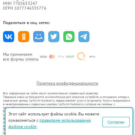
ИНН 7702633247
ОГРН 1077746335776
Поделиться в соц. сетях:
Мы принимаем
все формы оплаты
Политика конфиденциальности
Вся информация на сайте носит исключительно справочный характер.
Товарные знаки используются исключительно для описания устройств, в отношении которых
сервисные центры lip.fixim-hurakan.ru предоставляют услуги по ремонту. Услуги оказываются
в неавторизованных сервисных центрах lip.fixim-hurakan.ru, которые не связаны с
правообладателями товарных знаков или их официальными представителями.
Ремонт осуществляется для устройств, уже введенных в гражданский оборот в соответствии
Этот сайт использует файлы cookie. Вы можете
со статьей 1487 ГК РФ.
Использование товарных знаков не преследует цели индивидуализации услуг или введения
ознакомиться с
правилами использования
Согласен
потребителей в заблуждение, а служит для информирования о предоставляемых услугах по
файлов cookie
ремонту техники указанных брендов.
Представленная на сайте информация не является публичной офертой, определяемой
положениями Статьи 437(2) Гражданского кодекса РФ