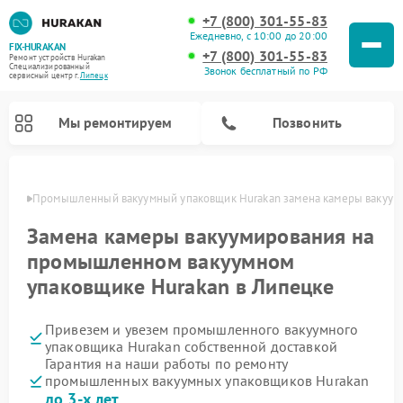
+7 (800) 301-55-83
Ежедневно, с 10:00 до 20:00
FIX-HURAKAN
+7 (800) 301-55-83
Ремонт устройств Hurakan
Специализированный
Звонок бесплатный по РФ
cервисный центр г.
Липецк
Мы ремонтируем
Позвонить
пецке
Промышленный вакуумный упаковщик Hurakan замена камеры вакуум
Замена камеры вакуумирования на
промышленном вакуумном
упаковщике Hurakan в Липецке
Привезем и увезем промышленного вакуумного
упаковщика Hurakan собственной доставкой
Гарантия на наши работы по ремонту
Ремонт морозильных камер Hurakan
Ремонт льдогенераторов Hurakan
Ремонт винных шкафов Hurakan
Ремонт планетарных миксеров Hurakan
промышленных вакуумных упаковщиков Hurakan
до 3-х лет