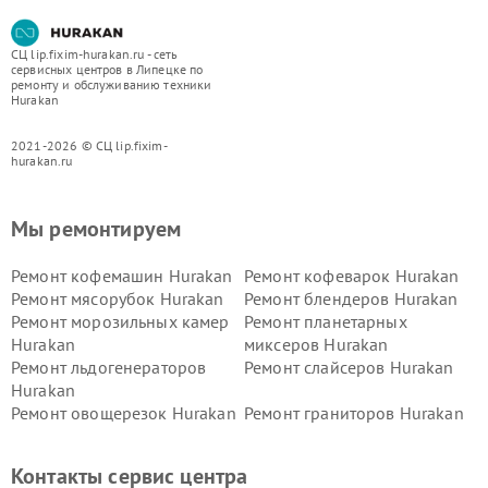
СЦ lip.fixim-hurakan.ru - сеть
сервисных центров в Липецке по
ремонту и обслуживанию техники
Hurakan
2021-2026 © СЦ lip.fixim-
hurakan.ru
Мы ремонтируем
Ремонт кофемашин Hurakan
Ремонт кофеварок Hurakan
Ремонт мясорубок Hurakan
Ремонт блендеров Hurakan
Ремонт морозильных камер
Ремонт планетарных
Hurakan
миксеров Hurakan
Ремонт льдогенераторов
Ремонт слайсеров Hurakan
Hurakan
Ремонт овощерезок Hurakan
Ремонт граниторов Hurakan
Ремонт промышленных
Ремонт винных шкафов
вакуумных упаковщиков
Hurakan
Контакты сервис центра
Hurakan