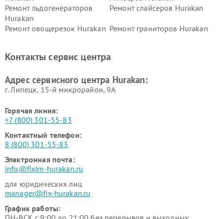
Ремонт льдогенераторов
Ремонт слайсеров Hurakan
Hurakan
Ремонт овощерезок Hurakan
Ремонт граниторов Hurakan
Ремонт промышленных
Ремонт винных шкафов
вакуумных упаковщиков
Hurakan
Контакты сервис центра
Hurakan
Адрес сервисного центра Hurakan:
г. Липецк, 15-й микрорайон, 9А
Горячая линия:
+7 (800) 301-55-83
Контактный телефон:
8 (800) 301-55-83
Электронная почта:
info@fixim-hurakan.ru
для юридических лиц
manager@fix-hurakan.ru
График работы:
ПН-ВСК с 9:00 до 21:00 без перерывов и выходных