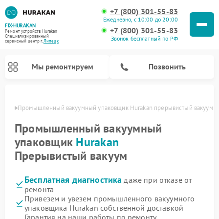
+7 (800) 301-55-83
Ежедневно, с 10:00 до 20:00
FIX-HURAKAN
+7 (800) 301-55-83
Ремонт устройств Hurakan
Специализированный
Звонок бесплатный по РФ
cервисный центр г.
Липецк
Мы ремонтируем
Позвонить
пецке
Промышленный вакуумный упаковщик Hurakan прерывистый вакуум
Промышленный вакуумный
упаковщик
Hurakan
Прерывистый вакуум
Бесплатная диагностика
даже при отказе от
ремонта
Привезем и увезем промышленного вакуумного
Ремонт морозильных камер Hurakan
Ремонт льдогенераторов Hurakan
Ремонт винных шкафов Hurakan
Ремонт планетарных миксеров Hurakan
упаковщика Hurakan собственной доставкой
Гарантия на наши работы по ремонту