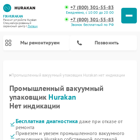
+7 (800) 301-55-83
Ежедневно, с 10:00 до 20:00
FIX-HURAKAN
+7 (800) 301-55-83
Ремонт устройств Hurakan
Специализированный
Звонок бесплатный по РФ
cервисный центр г.
Липецк
Мы ремонтируем
Позвонить
пецке
Промышленный вакуумный упаковщик Hurakan нет индикации
Промышленный вакуумный
упаковщик
Hurakan
Нет индикации
Бесплатная диагностика
даже при отказе от
ремонта
Ремонт морозильных камер Hurakan
Ремонт льдогенераторов Hurakan
Ремонт винных шкафов Hurakan
Ремонт планетарных миксеров Hurakan
Привезем и увезем промышленного вакуумного
упаковщика Hurakan собственной доставкой