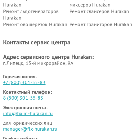
Hurakan
миксеров Hurakan
Ремонт льдогенераторов
Ремонт слайсеров Hurakan
Hurakan
Ремонт овощерезок Hurakan
Ремонт граниторов Hurakan
Ремонт промышленных
Ремонт винных шкафов
вакуумных упаковщиков
Hurakan
Контакты сервис центра
Hurakan
Адрес сервисного центра Hurakan:
г. Липецк, 15-й микрорайон, 9А
Горячая линия:
+7 (800) 301-55-83
Контактный телефон:
8 (800) 301-55-83
Электронная почта:
info@fixim-hurakan.ru
для юридических лиц
manager@fix-hurakan.ru
График работы: