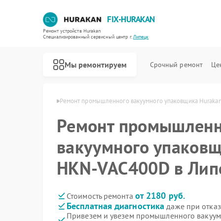
FIX-HURAKAN
Ремонт устройств Hurakan
Специализированный cервисный центр г.
Липецк
Мы ремонтируем
Срочный ремонт
Це
 Hurakan в Липецке
Ремонт промышленного вакуумного упаковщика Huraka
Ремонт промышленн
вакуумного упаковщ
HKN-VAC400D в Лип
от 2180 руб.
Стоимость ремонта
Бесплатная диагностика
даже при отказ
Привезем и увезем промышленного вакуум
Ремонт морозильных камер Hurakan
Ремонт планетарных миксеров Hurakan
Ремонт льдогенераторов Hurakan
Ремонт винных шкафов Hurakan