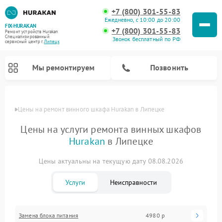
+7 (800) 301-55-83
Ежедневно, с 10:00 до 20:00
FIX-HURAKAN
+7 (800) 301-55-83
Ремонт устройств Hurakan
Специализированный
Звонок бесплатный по РФ
cервисный центр г.
Липецк
Мы ремонтируем
Позвонить
Цены
Цены на ремонт винного шкафа Hurakan в Липецке
Цены на услуги ремонта винных шкафов
Hurakan
в Липецке
Цены актуальны на текущую дату 08.08.2026
Услуги
Неисправности
Ремонт морозильных камер Hurakan
Ремонт льдогенераторов Hurakan
Ремонт промышленных вакуумных упаковщиков Hurakan
Ремонт планетарных миксеров Hurakan
Замена блока питания
4980 р