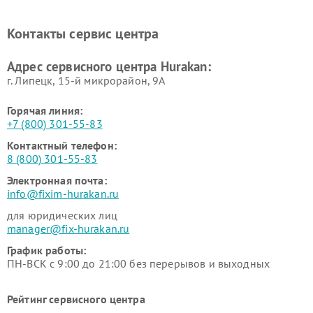
Ремонт промышленных
Ремонт винных шкафов
вакуумных упаковщиков
Hurakan
Контакты сервис центра
Hurakan
Адрес сервисного центра Hurakan:
г. Липецк, 15-й микрорайон, 9А
Горячая линия:
+7 (800) 301-55-83
Контактный телефон:
8 (800) 301-55-83
Электронная почта:
info@fixim-hurakan.ru
для юридических лиц
manager@fix-hurakan.ru
График работы:
ПН-ВСК с 9:00 до 21:00 без перерывов и выходных
Рейтинг сервисного центра