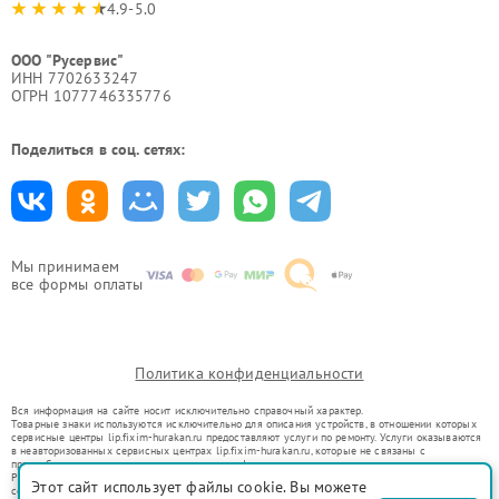
4.9-5.0
ООО "Русервис"
ИНН 7702633247
ОГРН 1077746335776
Поделиться в соц. сетях:
Мы принимаем
все формы оплаты
Политика конфиденциальности
Вся информация на сайте носит исключительно справочный характер.
Товарные знаки используются исключительно для описания устройств, в отношении которых
сервисные центры lip.fixim-hurakan.ru предоставляют услуги по ремонту. Услуги оказываются
в неавторизованных сервисных центрах lip.fixim-hurakan.ru, которые не связаны с
правообладателями товарных знаков или их официальными представителями.
Ремонт осуществляется для устройств, уже введенных в гражданский оборот в соответствии
Этот сайт использует файлы cookie. Вы можете
со статьей 1487 ГК РФ.