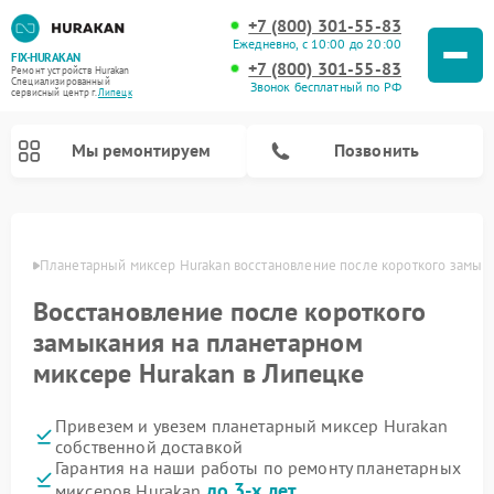
+7 (800) 301-55-83
Ежедневно, с 10:00 до 20:00
FIX-HURAKAN
+7 (800) 301-55-83
Ремонт устройств Hurakan
Специализированный
Звонок бесплатный по РФ
cервисный центр г.
Липецк
Мы ремонтируем
Позвонить
пецке
Планетарный миксер Hurakan восстановление после короткого замык
Восстановление после короткого
замыкания на планетарном
миксере Hurakan в Липецке
Привезем и увезем планетарный миксер Hurakan
собственной доставкой
Ремонт морозильных камер Hurakan
Ремонт винных шкафов Hurakan
Ремонт льдогенераторов Hurakan
Ремонт промышленных вакуумных упаковщиков Hurakan
Гарантия на наши работы по ремонту планетарных
до 3-х лет
миксеров Hurakan