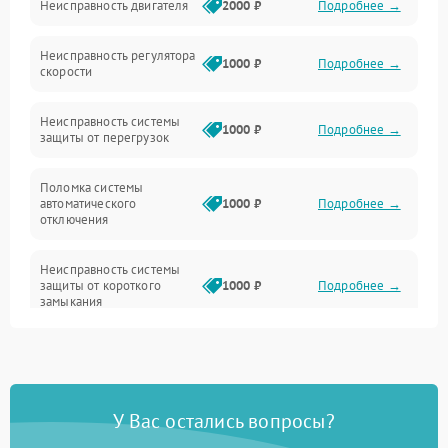
Неисправность двигателя
2000 ₽
Подробнее →
Электропитание
Неисправность регулятора
Привод
1000 ₽
Подробнее →
скорости
Неисправность системы
1000 ₽
Подробнее →
защиты от перегрузок
Поломка системы
автоматического
1000 ₽
Подробнее →
отключения
Неисправность системы
защиты от короткого
1000 ₽
Подробнее →
замыкания
Повреждение системы
1000 ₽
Подробнее →
защиты от перегрева
У Вас остались вопросы?
Неисправность системы
защиты от
1000 ₽
Подробнее →