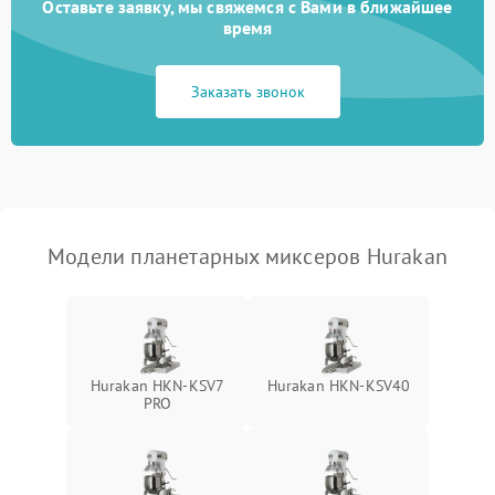
перенапряжения
Оставьте заявку, мы свяжемся с Вами в ближайшее
время
Неисправность системы
1000 ₽
Подробнее →
защиты от замыкания
Заказать звонок
Повреждение системы
1000 ₽
Подробнее →
защиты от перегрузок
Неисправность системы
1000 ₽
Подробнее →
защиты от перегрева
Модели планетарных миксеров Hurakan
Поломка системы защиты
1000 ₽
Подробнее →
от перенапряжения
Поломка системы защиты
1000 ₽
Подробнее →
от замыкания
Hurakan HKN-KSV7
Hurakan HKN-KSV40
PRO