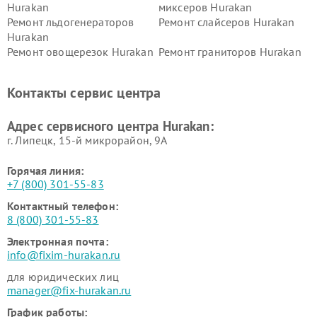
Hurakan
миксеров Hurakan
Ремонт льдогенераторов
Ремонт слайсеров Hurakan
Hurakan
Ремонт овощерезок Hurakan
Ремонт граниторов Hurakan
Ремонт промышленных
Ремонт винных шкафов
вакуумных упаковщиков
Hurakan
Контакты сервис центра
Hurakan
Адрес сервисного центра Hurakan:
г. Липецк, 15-й микрорайон, 9А
Горячая линия:
+7 (800) 301-55-83
Контактный телефон:
8 (800) 301-55-83
Электронная почта:
info@fixim-hurakan.ru
для юридических лиц
manager@fix-hurakan.ru
График работы: