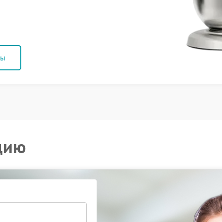
ны
цию