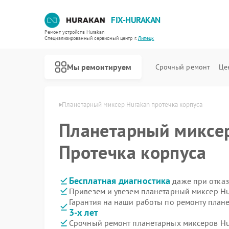
FIX-HURAKAN
Ремонт устройств Hurakan
Специализированный cервисный центр г.
Липецк
Мы ремонтируем
Срочный ремонт
Це
 Hurakan в Липецке
Планетарный миксер Hurakan протечка корпуса
Планетарный миксе
Протечка корпуса
Бесплатная диагностика
даже при отказ
Привезем и увезем планетарный миксер Hu
Гарантия на наши работы по ремонту план
3-х лет
Срочный ремонт планетарных миксеров Hur
Ремонт морозильных камер Hurakan
Ремонт льдогенераторов Hurakan
Ремонт промышленных вакуумных упаковщиков Hurakan
Ремонт винных шкафов Hurakan