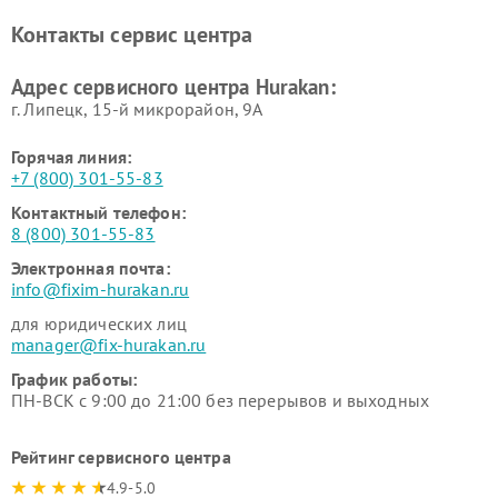
вакуумных упаковщиков
Hurakan
Контакты сервис центра
Hurakan
Адрес сервисного центра Hurakan:
г. Липецк, 15-й микрорайон, 9А
Горячая линия:
+7 (800) 301-55-83
Контактный телефон:
8 (800) 301-55-83
Электронная почта:
info@fixim-hurakan.ru
для юридических лиц
manager@fix-hurakan.ru
График работы:
ПН-ВСК с 9:00 до 21:00 без перерывов и выходных
Рейтинг сервисного центра
4.9-5.0