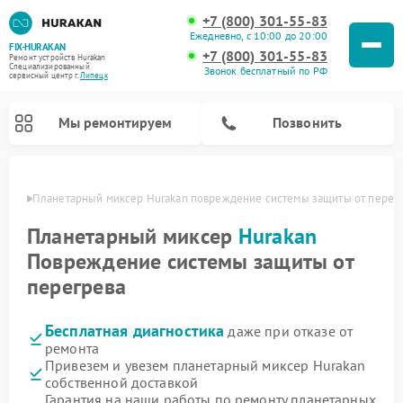
+7 (800) 301-55-83
Ежедневно, с 10:00 до 20:00
FIX-HURAKAN
+7 (800) 301-55-83
Ремонт устройств Hurakan
Специализированный
Звонок бесплатный по РФ
cервисный центр г.
Липецк
Мы ремонтируем
Позвонить
пецке
Планетарный миксер Hurakan повреждение системы защиты от перег
Планетарный миксер
Hurakan
Повреждение системы защиты от
перегрева
Бесплатная диагностика
даже при отказе от
ремонта
Привезем и увезем планетарный миксер Hurakan
Ремонт морозильных камер Hurakan
Ремонт винных шкафов Hurakan
Ремонт льдогенераторов Hurakan
Ремонт промышленных вакуумных упаковщиков Hurakan
собственной доставкой
Гарантия на наши работы по ремонту планетарных