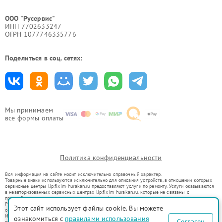
ООО "Русервис"
ИНН 7702633247
ОГРН 1077746335776
Поделиться в соц. сетях:
Мы принимаем
все формы оплаты
Политика конфиденциальности
Вся информация на сайте носит исключительно справочный характер.
Товарные знаки используются исключительно для описания устройств, в отношении которых
сервисные центры lip.fixim-hurakan.ru предоставляют услуги по ремонту. Услуги оказываются
в неавторизованных сервисных центрах lip.fixim-hurakan.ru, которые не связаны с
правообладателями товарных знаков или их официальными представителями.
Ремонт осуществляется для устройств, уже введенных в гражданский оборот в соответствии
Этот сайт использует файлы cookie. Вы можете
со статьей 1487 ГК РФ.
Использование товарных знаков не преследует цели индивидуализации услуг или введения
ознакомиться с
правилами использования
Согласен
потребителей в заблуждение, а служит для информирования о предоставляемых услугах по