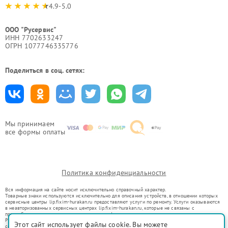
4.9-5.0
ООО "Русервис"
ИНН 7702633247
ОГРН 1077746335776
Поделиться в соц. сетях:
Мы принимаем
все формы оплаты
Политика конфиденциальности
Вся информация на сайте носит исключительно справочный характер.
Товарные знаки используются исключительно для описания устройств, в отношении которых
сервисные центры lip.fixim-hurakan.ru предоставляют услуги по ремонту. Услуги оказываются
в неавторизованных сервисных центрах lip.fixim-hurakan.ru, которые не связаны с
правообладателями товарных знаков или их официальными представителями.
Ремонт осуществляется для устройств, уже введенных в гражданский оборот в соответствии
Этот сайт использует файлы cookie. Вы можете
со статьей 1487 ГК РФ.