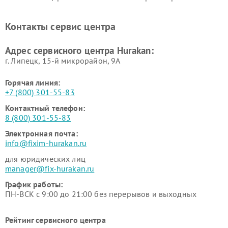
Ремонт промышленных
Ремонт винных шкафов
вакуумных упаковщиков
Hurakan
Контакты сервис центра
Hurakan
Адрес сервисного центра Hurakan:
г. Липецк, 15-й микрорайон, 9А
Горячая линия:
+7 (800) 301-55-83
Контактный телефон:
8 (800) 301-55-83
Электронная почта:
info@fixim-hurakan.ru
для юридических лиц
manager@fix-hurakan.ru
График работы:
ПН-ВСК с 9:00 до 21:00 без перерывов и выходных
Рейтинг сервисного центра