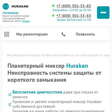
+7 (800) 301-55-83
Ежедневно, с 10:00 до 20:00
FIX-HURAKAN
+7 (800) 301-55-83
Ремонт устройств Hurakan
Специализированный
Звонок бесплатный по РФ
cервисный центр г.
Липецк
Мы ремонтируем
Позвонить
пецке
Планетарный миксер Hurakan неисправность системы защиты от коро
Планетарный миксер
Hurakan
Неисправность системы защиты от
короткого замыкания
Бесплатная диагностика
даже при отказе от
ремонта
Привезем и увезем планетарный миксер Hurakan
Ремонт морозильных камер Hurakan
Ремонт винных шкафов Hurakan
Ремонт льдогенераторов Hurakan
Ремонт промышленных вакуумных упаковщиков Hurakan
собственной доставкой
Гарантия на наши работы по ремонту планетарных