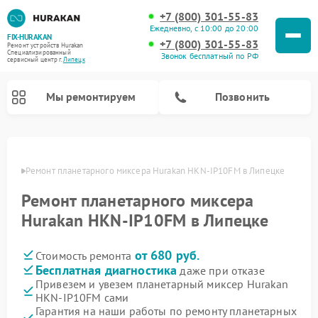
+7 (800) 301-55-83
Ежедневно, с 10:00 до 20:00
FIX-HURAKAN
+7 (800) 301-55-83
Ремонт устройств Hurakan
Специализированный
Звонок бесплатный по РФ
cервисный центр г.
Липецк
Мы ремонтируем
Позвонить
пецке
Ремонт планетарного миксера Hurakan HKN-IP10FM в Липецке
Ремонт планетарного миксера
Hurakan HKN-IP10FM в Липецке
от 680 руб.
Стоимость ремонта
Бесплатная диагностика
даже при отказе
Привезем и увезем планетарный миксер Hurakan
Ремонт морозильных камер Hurakan
Ремонт винных шкафов Hurakan
Ремонт льдогенераторов Hurakan
Ремонт промышленных вакуумных упаковщиков Hurakan
HKN-IP10FM сами
Гарантия на наши работы по ремонту планетарных