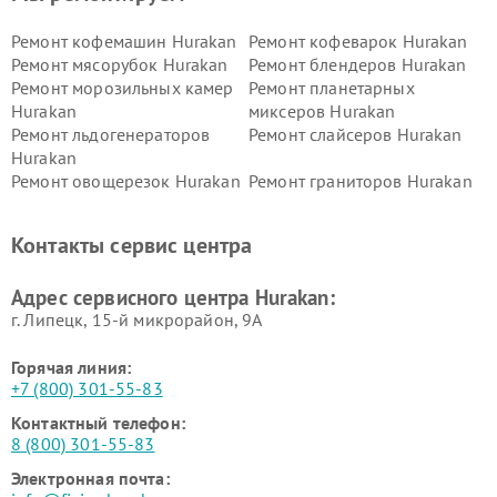
Ремонт кофемашин Hurakan
Ремонт кофеварок Hurakan
Ремонт мясорубок Hurakan
Ремонт блендеров Hurakan
Ремонт морозильных камер
Ремонт планетарных
Hurakan
миксеров Hurakan
Ремонт льдогенераторов
Ремонт слайсеров Hurakan
Hurakan
Ремонт овощерезок Hurakan
Ремонт граниторов Hurakan
Ремонт промышленных
Ремонт винных шкафов
вакуумных упаковщиков
Hurakan
Контакты сервис центра
Hurakan
Адрес сервисного центра Hurakan:
г. Липецк, 15-й микрорайон, 9А
Горячая линия:
+7 (800) 301-55-83
Контактный телефон:
8 (800) 301-55-83
Электронная почта: