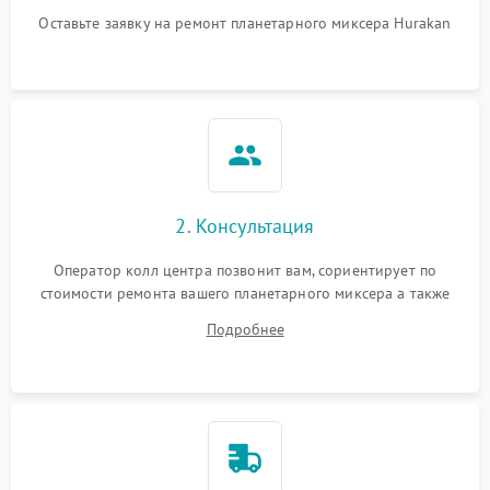
Повреждение системы
1000 ₽
Подробнее →
защиты от перегрузок
Оставьте заявку на ремонт планетарного миксера Hurakan
Неисправность системы
1000 ₽
Подробнее →
защиты от перегрева
Поломка системы защиты
1000 ₽
Подробнее →
от перенапряжения
Поломка системы защиты
2. Консультация
1000 ₽
Подробнее →
от замыкания
Оператор колл центра позвонит вам, сориентирует по
стоимости ремонта вашего планетарного миксера а также
ответит на все ваши вопросы.
Подробнее