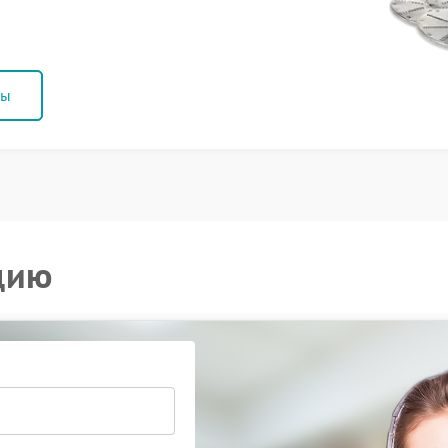
ны
цию