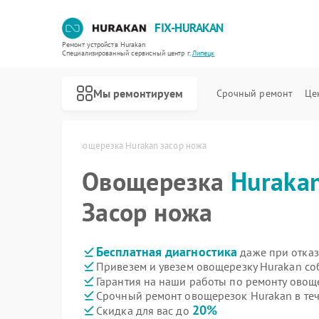
FIX-HURAKAN
Ремонт устройств Hurakan
Специализированный cервисный центр г.
Липецк
Мы ремонтируем
Срочный ремонт
Це
rakan в Липецке
Овощерезка Hurakan засор ножа
Овощерезка
Huraka
Засор ножа
Бесплатная диагностика
даже при отказ
Привезем и увезем овощерезку Hurakan со
Гарантия на наши работы по ремонту ово
Срочный ремонт овощерезок Hurakan в теч
20%
Скидка для вас до
Ремонт морозильных камер Hurakan
Ремонт планетарных миксеров Hurakan
Ремонт льдогенераторов Hurakan
Ремонт промышленных вакуумных упаковщиков Hurakan
Ремонт винных шкафов Hurakan