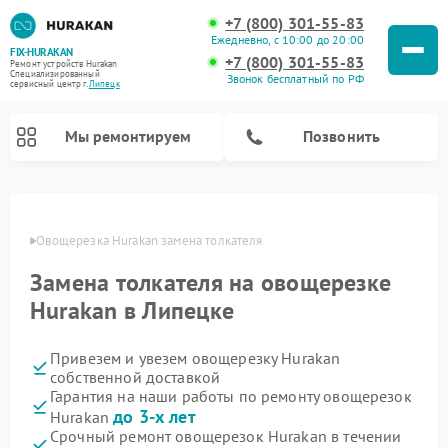
+7 (800) 301-55-83
Ежедневно, с 10:00 до 20:00
FIX-HURAKAN
+7 (800) 301-55-83
Ремонт устройств Hurakan
Специализированный
Звонок бесплатный по РФ
cервисный центр г.
Липецк
Мы ремонтируем
Позвонить
пецке
Овощерезка Hurakan замена толкателя
Замена толкателя на овощерезке
Hurakan в Липецке
Привезем и увезем овощерезку Hurakan
собственной доставкой
Гарантия на наши работы по ремонту овощерезок
Ремонт морозильных камер Hurakan
Ремонт льдогенераторов Hurakan
Ремонт винных шкафов Hurakan
Ремонт планетарных миксеров Hurakan
Ремонт промышленных вакуумных упаковщиков Hurakan
до 3-х лет
Hurakan
Срочный ремонт овощерезок Hurakan в течении