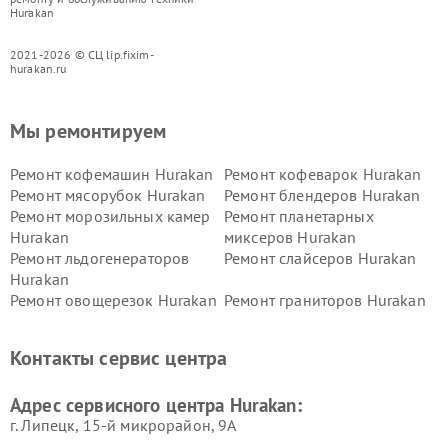
Hurakan
2021-2026 © СЦ lip.fixim-
hurakan.ru
Мы ремонтируем
Ремонт кофемашин Hurakan
Ремонт кофеварок Hurakan
Ремонт мясорубок Hurakan
Ремонт блендеров Hurakan
Ремонт морозильных камер
Ремонт планетарных
Hurakan
миксеров Hurakan
Ремонт льдогенераторов
Ремонт слайсеров Hurakan
Hurakan
Ремонт овощерезок Hurakan
Ремонт граниторов Hurakan
Ремонт промышленных
Ремонт винных шкафов
вакуумных упаковщиков
Hurakan
Контакты сервис центра
Hurakan
Адрес сервисного центра Hurakan:
г. Липецк, 15-й микрорайон, 9А