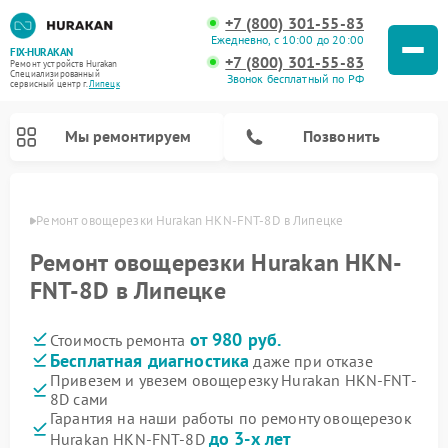
+7 (800) 301-55-83
Ежедневно, с 10:00 до 20:00
FIX-HURAKAN
+7 (800) 301-55-83
Ремонт устройств Hurakan
Специализированный
Звонок бесплатный по РФ
cервисный центр г.
Липецк
Мы ремонтируем
Позвонить
пецке
Ремонт овощерезки Hurakan HKN-FNT-8D в Липецке
Ремонт овощерезки Hurakan HKN-
FNT-8D в Липецке
от 980 руб.
Стоимость ремонта
Бесплатная диагностика
даже при отказе
Привезем и увезем овощерезку Hurakan HKN-FNT-
8D сами
Ремонт морозильных камер Hurakan
Ремонт льдогенераторов Hurakan
Ремонт винных шкафов Hurakan
Ремонт планетарных миксеров Hurakan
Ремонт промышленных вакуумных упаковщиков Hurakan
Гарантия на наши работы по ремонту овощерезок
до 3-х лет
Hurakan HKN-FNT-8D