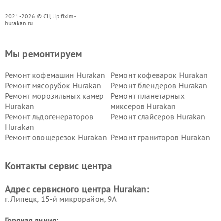
2021-2026 © СЦ lip.fixim-
hurakan.ru
Мы ремонтируем
Ремонт кофемашин Hurakan
Ремонт кофеварок Hurakan
Ремонт мясорубок Hurakan
Ремонт блендеров Hurakan
Ремонт морозильных камер
Ремонт планетарных
Hurakan
миксеров Hurakan
Ремонт льдогенераторов
Ремонт слайсеров Hurakan
Hurakan
Ремонт овощерезок Hurakan
Ремонт граниторов Hurakan
Ремонт промышленных
Ремонт винных шкафов
вакуумных упаковщиков
Hurakan
Контакты сервис центра
Hurakan
Адрес сервисного центра Hurakan:
г. Липецк, 15-й микрорайон, 9А
Горячая линия: