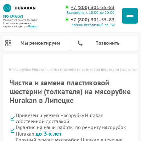
+7 (800) 301-55-83
Ежедневно, с 10:00 до 20:00
FIX-HURAKAN
+7 (800) 301-55-83
Ремонт устройств Hurakan
Специализированный
Звонок бесплатный по РФ
cервисный центр г.
Липецк
Мы ремонтируем
Позвонить
пецке
Мясорубка Hurakan чистка и замена пластиковой шестерни (толкателя)
Чистка и замена пластиковой
шестерни (толкателя) на мясорубке
Hurakan в Липецке
Привезем и увезем мясорубку Hurakan
собственной доставкой
Гарантия на наши работы по ремонту мясорубок
Ремонт планетарных миксеров Hurakan
Ремонт винных шкафов Hurakan
Ремонт морозильных камер Hurakan
Ремонт льдогенераторов Hurakan
Ремонт промышленных вакуумных упаковщиков Hurakan
до 3-х лет
Hurakan
Срочный ремонт мясорубок Hurakan в течении