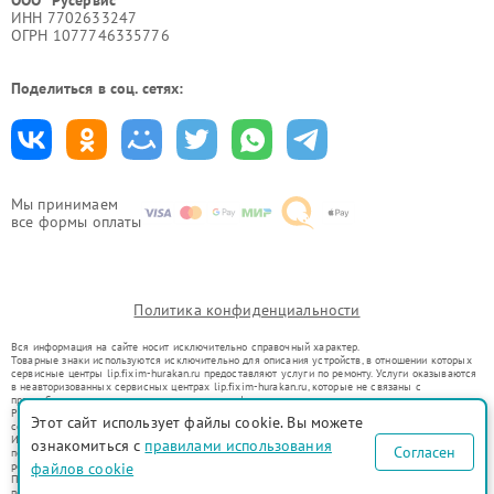
ООО "Русервис"
ИНН 7702633247
ОГРН 1077746335776
Поделиться в соц. сетях:
Мы принимаем
все формы оплаты
Политика конфиденциальности
Вся информация на сайте носит исключительно справочный характер.
Товарные знаки используются исключительно для описания устройств, в отношении которых
сервисные центры lip.fixim-hurakan.ru предоставляют услуги по ремонту. Услуги оказываются
в неавторизованных сервисных центрах lip.fixim-hurakan.ru, которые не связаны с
правообладателями товарных знаков или их официальными представителями.
Ремонт осуществляется для устройств, уже введенных в гражданский оборот в соответствии
Этот сайт использует файлы cookie. Вы можете
со статьей 1487 ГК РФ.
Использование товарных знаков не преследует цели индивидуализации услуг или введения
ознакомиться с
правилами использования
Согласен
потребителей в заблуждение, а служит для информирования о предоставляемых услугах по
файлов cookie
ремонту техники указанных брендов.
Представленная на сайте информация не является публичной офертой, определяемой
положениями Статьи 437(2) Гражданского кодекса РФ