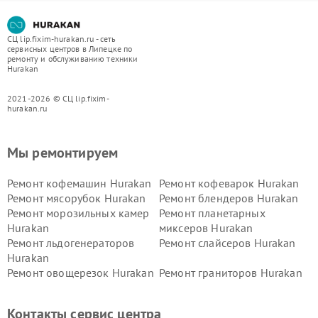
СЦ lip.fixim-hurakan.ru - сеть
сервисных центров в Липецке по
ремонту и обслуживанию техники
Hurakan
2021-2026 © СЦ lip.fixim-
hurakan.ru
Мы ремонтируем
Ремонт кофемашин Hurakan
Ремонт кофеварок Hurakan
Ремонт мясорубок Hurakan
Ремонт блендеров Hurakan
Ремонт морозильных камер
Ремонт планетарных
Hurakan
миксеров Hurakan
Ремонт льдогенераторов
Ремонт слайсеров Hurakan
Hurakan
Ремонт овощерезок Hurakan
Ремонт граниторов Hurakan
Ремонт промышленных
Ремонт винных шкафов
вакуумных упаковщиков
Hurakan
Контакты сервис центра
Hurakan