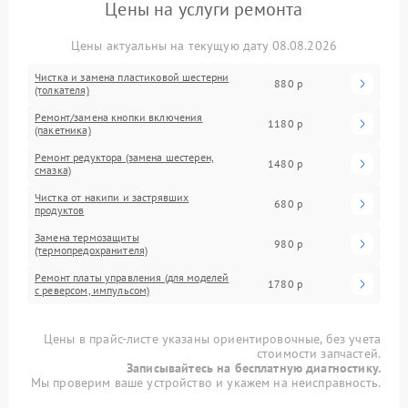
Цены на услуги ремонта
Цены актуальны на текущую дату 08.08.2026
Чистка и замена пластиковой шестерни
880 р
(толкателя)
Ремонт/замена кнопки включения
1180 р
(пакетника)
Ремонт редуктора (замена шестерен,
1480 р
смазка)
Чистка от накипи и застрявших
680 р
продуктов
Замена термозащиты
980 р
(термопредохранителя)
Ремонт платы управления (для моделей
1780 р
с реверсом, импульсом)
Цены в прайс-листе указаны ориентировочные, без учета
стоимости запчастей.
Записывайтесь на бесплатную диагностику.
Мы проверим ваше устройство и укажем на неисправность.