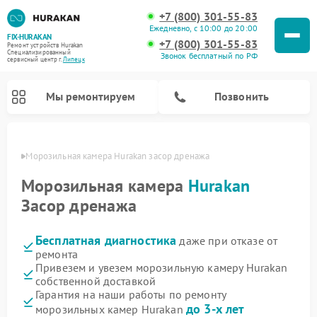
+7 (800) 301-55-83
Ежедневно, с 10:00 до 20:00
FIX-HURAKAN
+7 (800) 301-55-83
Ремонт устройств Hurakan
Специализированный
Звонок бесплатный по РФ
cервисный центр г.
Липецк
Мы ремонтируем
Позвонить
пецке
Морозильная камера Hurakan засор дренажа
Морозильная камера
Hurakan
Засор дренажа
Бесплатная диагностика
даже при отказе от
ремонта
Привезем и увезем морозильную камеру Hurakan
собственной доставкой
Ремонт планетарных миксеров Hurakan
Ремонт винных шкафов Hurakan
Ремонт льдогенераторов Hurakan
Ремонт промышленных вакуумных упаковщиков Hurakan
Гарантия на наши работы по ремонту
до 3-х лет
морозильных камер Hurakan