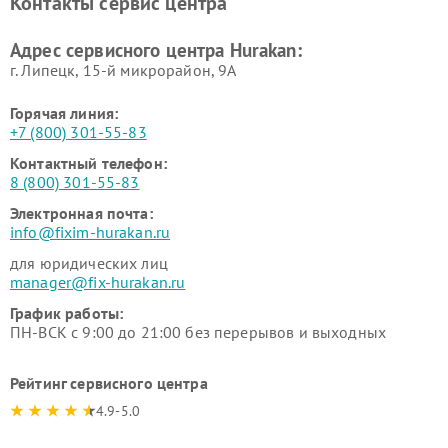
Контакты сервис центра
Hurakan
Адрес сервисного центра Hurakan:
г. Липецк, 15-й микрорайон, 9А
Горячая линия:
+7 (800) 301-55-83
Контактный телефон:
8 (800) 301-55-83
Электронная почта:
info@fixim-hurakan.ru
для юридических лиц
manager@fix-hurakan.ru
График работы:
ПН-ВСК с 9:00 до 21:00 без перерывов и выходных
Рейтинг сервисного центра
4.9-5.0