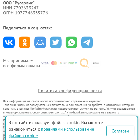
ООО "Русервис"
ИНН 7702633247
ОГРН 1077746335776
Поделиться в соц. сетях:
Мы принимаем
все формы оплаты
Политика конфиденциальности
Вся информация на сайте носит исключительно справочный характер.
Товарные знаки используются исключительно для описания устройств, в отношении которых
сервисные центры lip.fixim-hurakan.ru предоставляют услуги по ремонту. Услуги оказываются
в неавторизованных сервисных центрах lip.fixim-hurakan.ru, которые не связаны с
правообладателями товарных знаков или их официальными представителями.
Ремонт осуществляется для устройств, уже введенных в гражданский оборот в соответствии
Этот сайт использует файлы cookie. Вы можете
со статьей 1487 ГК РФ.
Использование товарных знаков не преследует цели индивидуализации услуг или введения
ознакомиться с
правилами использования
Согласен
потребителей в заблуждение, а служит для информирования о предоставляемых услугах по
файлов cookie
ремонту техники указанных брендов.
Представленная на сайте информация не является публичной офертой, определяемой