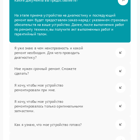
Какие документы вы предоставляете?
На этапе приема устройства на диагностику и последующий
ремонт вам будет предоставлен заказ-наряд с указанием страховых
обязательств на ваше устройство. Далее, после выполнения работ
по ремонту техники, вы получите акт выполненных работ и
гарантийный талон.
Я уже знаю в чем неисправность и какой
ремонт необходим. Для чего проводить
диагностику?
Мне нужен срочный ремонт. Сможете
сделать?
Я хочу, чтобы мое устройство
ремонтировали при мне.
Я хочу, чтобы мое устройство
ремонтировалось только оригинальными
запчастями.
Как я узнаю, что мое устройство готово?