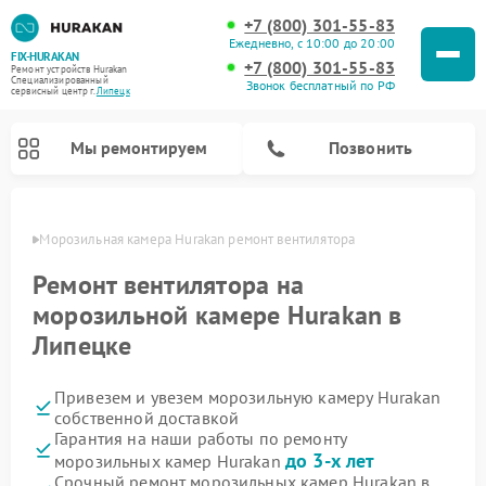
+7 (800) 301-55-83
Ежедневно, с 10:00 до 20:00
FIX-HURAKAN
+7 (800) 301-55-83
Ремонт устройств Hurakan
Специализированный
Звонок бесплатный по РФ
cервисный центр г.
Липецк
Мы ремонтируем
Позвонить
пецке
Морозильная камера Hurakan ремонт вентилятора
Ремонт вентилятора на
морозильной камере Hurakan в
Липецке
Привезем и увезем морозильную камеру Hurakan
собственной доставкой
Гарантия на наши работы по ремонту
Ремонт планетарных миксеров Hurakan
Ремонт винных шкафов Hurakan
Ремонт льдогенераторов Hurakan
Ремонт промышленных вакуумных упаковщиков Hurakan
до 3-х лет
морозильных камер Hurakan
Срочный ремонт морозильных камер Hurakan в