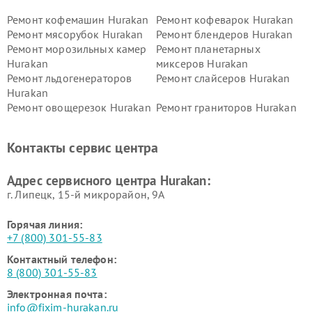
Ремонт кофемашин Hurakan
Ремонт кофеварок Hurakan
Ремонт мясорубок Hurakan
Ремонт блендеров Hurakan
Ремонт морозильных камер
Ремонт планетарных
Hurakan
миксеров Hurakan
Ремонт льдогенераторов
Ремонт слайсеров Hurakan
Hurakan
Ремонт овощерезок Hurakan
Ремонт граниторов Hurakan
Ремонт промышленных
Ремонт винных шкафов
вакуумных упаковщиков
Hurakan
Контакты сервис центра
Hurakan
Адрес сервисного центра Hurakan:
г. Липецк, 15-й микрорайон, 9А
Горячая линия:
+7 (800) 301-55-83
Контактный телефон:
8 (800) 301-55-83
Электронная почта:
info@fixim-hurakan.ru