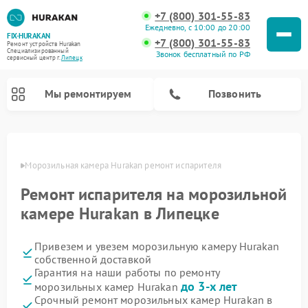
+7 (800) 301-55-83
Ежедневно, с 10:00 до 20:00
FIX-HURAKAN
+7 (800) 301-55-83
Ремонт устройств Hurakan
Специализированный
Звонок бесплатный по РФ
cервисный центр г.
Липецк
Мы ремонтируем
Позвонить
пецке
Морозильная камера Hurakan ремонт испарителя
Ремонт испарителя на морозильной
камере Hurakan в Липецке
Привезем и увезем морозильную камеру Hurakan
собственной доставкой
Гарантия на наши работы по ремонту
Ремонт планетарных миксеров Hurakan
Ремонт винных шкафов Hurakan
Ремонт льдогенераторов Hurakan
Ремонт промышленных вакуумных упаковщиков Hurakan
до 3-х лет
морозильных камер Hurakan
Срочный ремонт морозильных камер Hurakan в