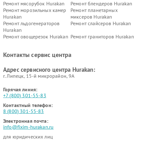
Ремонт мясорубок Hurakan
Ремонт блендеров Hurakan
Ремонт морозильных камер
Ремонт планетарных
Hurakan
миксеров Hurakan
Ремонт льдогенераторов
Ремонт слайсеров Hurakan
Hurakan
Ремонт овощерезок Hurakan
Ремонт граниторов Hurakan
Ремонт промышленных
Ремонт винных шкафов
вакуумных упаковщиков
Hurakan
Контакты сервис центра
Hurakan
Адрес сервисного центра Hurakan:
г. Липецк, 15-й микрорайон, 9А
Горячая линия:
+7 (800) 301-55-83
Контактный телефон:
8 (800) 301-55-83
Электронная почта:
info@fixim-hurakan.ru
для юридических лиц