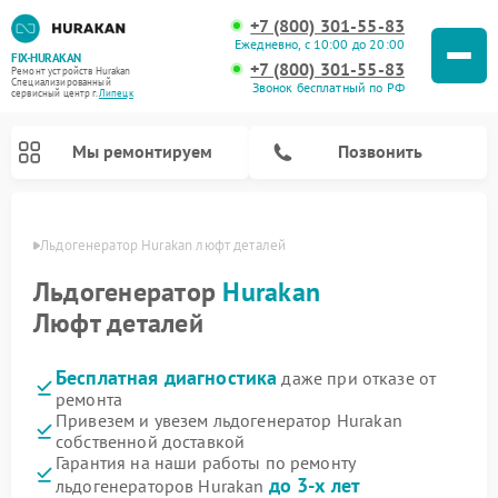
+7 (800) 301-55-83
Ежедневно, с 10:00 до 20:00
FIX-HURAKAN
+7 (800) 301-55-83
Ремонт устройств Hurakan
Специализированный
Звонок бесплатный по РФ
cервисный центр г.
Липецк
Мы ремонтируем
Позвонить
пецке
Льдогенератор Hurakan люфт деталей
Льдогенератор
Hurakan
Люфт деталей
Бесплатная диагностика
даже при отказе от
ремонта
Привезем и увезем льдогенератор Hurakan
собственной доставкой
Ремонт морозильных камер Hurakan
Ремонт винных шкафов Hurakan
Ремонт планетарных миксеров Hurakan
Ремонт промышленных вакуумных упаковщиков Hurakan
Гарантия на наши работы по ремонту
до 3-х лет
льдогенераторов Hurakan