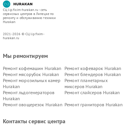
СЦ lip.fixim-hurakan.ru - сеть
сервисных центров в Липецке по
ремонту и обслуживанию техники
Hurakan
2021-2026 © СЦ lip.fixim-
hurakan.ru
Мы ремонтируем
Ремонт кофемашин Hurakan
Ремонт кофеварок Hurakan
Ремонт мясорубок Hurakan
Ремонт блендеров Hurakan
Ремонт морозильных камер
Ремонт планетарных
Hurakan
миксеров Hurakan
Ремонт льдогенераторов
Ремонт слайсеров Hurakan
Hurakan
Ремонт овощерезок Hurakan
Ремонт граниторов Hurakan
Ремонт промышленных
Ремонт винных шкафов
вакуумных упаковщиков
Hurakan
Контакты сервис центра
Hurakan