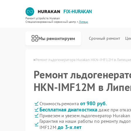
FIX-HURAKAN
Ремонт устройств Hurakan
Специализированный cервисный центр г.
Липецк
Мы ремонтируем
Срочный ремонт
Це
 Hurakan в Липецке
Ремонт льдогенератора Hurakan HKN-IMF12M в Липецк
Ремонт льдогенерат
HKN-IMF12M в Липе
от 980 руб.
Стоимость ремонта
Бесплатная диагностика
даже при отказ
Привезем и увезем льдогенератор Huraka
Гарантия на наши работы по ремонту льдо
до 3-х лет
IMF12M
Ремонт морозильных камер Hurakan
Ремонт планетарных миксеров Hurakan
Ремонт промышленных вакуумных упаковщиков Hurakan
Ремонт винных шкафов Hurakan