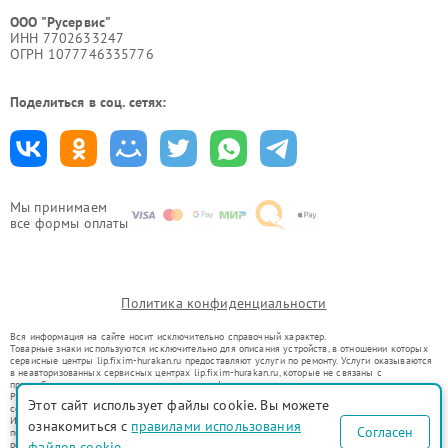
ООО "Русервис"
ИНН 7702633247
ОГРН 1077746335776
Поделиться в соц. сетях:
Мы принимаем
все формы оплаты
Политика конфиденциальности
Вся информация на сайте носит исключительно справочный характер.
Товарные знаки используются исключительно для описания устройств, в отношении которых
сервисные центры lip.fixim-hurakan.ru предоставляют услуги по ремонту. Услуги оказываются
в неавторизованных сервисных центрах lip.fixim-hurakan.ru, которые не связаны с
правообладателями товарных знаков или их официальными представителями.
Ремонт осуществляется для устройств, уже введенных в гражданский оборот в соответствии
Этот сайт использует файлы cookie. Вы можете
со статьей 1487 ГК РФ.
Использование товарных знаков не преследует цели индивидуализации услуг или введения
ознакомиться с
правилами использования
Согласен
потребителей в заблуждение, а служит для информирования о предоставляемых услугах по
файлов cookie
ремонту техники указанных брендов.