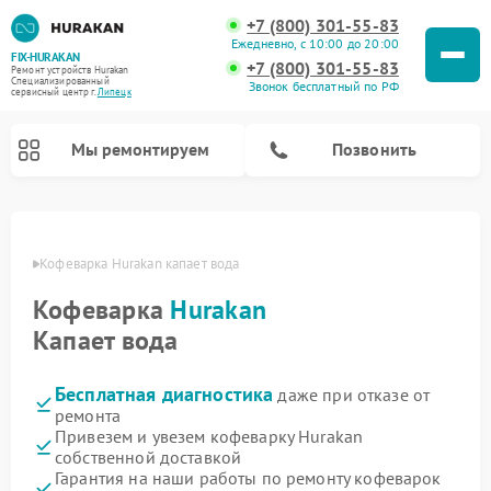
+7 (800) 301-55-83
Ежедневно, с 10:00 до 20:00
FIX-HURAKAN
+7 (800) 301-55-83
Ремонт устройств Hurakan
Специализированный
Звонок бесплатный по РФ
cервисный центр г.
Липецк
Мы ремонтируем
Позвонить
пецке
Кофеварка Hurakan капает вода
Кофеварка
Hurakan
Капает вода
Бесплатная диагностика
даже при отказе от
ремонта
Привезем и увезем кофеварку Hurakan
Ремонт планетарных миксеров Hurakan
Ремонт винных шкафов Hurakan
Ремонт морозильных камер Hurakan
Ремонт льдогенераторов Hurakan
Ремонт промышленных вакуумных упаковщиков Hurakan
собственной доставкой
Гарантия на наши работы по ремонту кофеварок