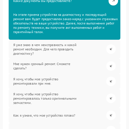
Какие документы вы предоставляете?
На этапе приема устройства на диагностику и последующий
ремонт вам будет предоставлен заказ-наряд с указанием страховых
обязательств на ваше устройство. Далее, после выполнения работ
по ремонту техники, вы получите акт выполненных работ и
гарантийный талон.
Я уже знаю в чем неисправность и какой
ремонт необходим. Для чего проводить
диагностику?
Мне нужен срочный ремонт. Сможете
сделать?
Я хочу, чтобы мое устройство
ремонтировали при мне.
Я хочу, чтобы мое устройство
ремонтировалось только оригинальными
запчастями.
Как я узнаю, что мое устройство готово?