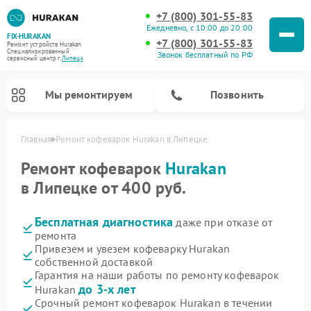
+7 (800) 301-55-83
Ежедневно, с 10:00 до 20:00
FIX-HURAKAN
+7 (800) 301-55-83
Ремонт устройств Hurakan
Специализированный
Звонок бесплатный по РФ
cервисный центр г.
Липецк
Мы ремонтируем
Позвонить
Главная
Ремонт кофеварок Hurakan в Липецке
Ремонт кофеварок
Hurakan
в Липецке от 400 руб.
Бесплатная диагностика
даже при отказе от
ремонта
Привезем и увезем кофеварку Hurakan
собственной доставкой
Гарантия на наши работы по ремонту кофеварок
Ремонт планетарных миксеров Hurakan
Ремонт винных шкафов Hurakan
Ремонт морозильных камер Hurakan
Ремонт льдогенераторов Hurakan
Ремонт промышленных вакуумных упаковщиков Hurakan
до 3-х лет
Hurakan
Срочный ремонт кофеварок Hurakan в течении