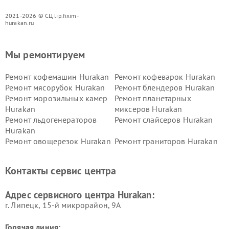
2021-2026 © СЦ lip.fixim-
hurakan.ru
Мы ремонтируем
Ремонт кофемашин Hurakan
Ремонт кофеварок Hurakan
Ремонт мясорубок Hurakan
Ремонт блендеров Hurakan
Ремонт морозильных камер
Ремонт планетарных
Hurakan
миксеров Hurakan
Ремонт льдогенераторов
Ремонт слайсеров Hurakan
Hurakan
Ремонт овощерезок Hurakan
Ремонт граниторов Hurakan
Ремонт промышленных
Ремонт винных шкафов
вакуумных упаковщиков
Hurakan
Контакты сервис центра
Hurakan
Адрес сервисного центра Hurakan:
г. Липецк, 15-й микрорайон, 9А
Горячая линия: