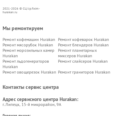
2021-2026 © СЦ lip.fixim-
hurakan.ru
Мы ремонтируем
Ремонт кофемашин Hurakan
Ремонт кофеварок Hurakan
Ремонт мясорубок Hurakan
Ремонт блендеров Hurakan
Ремонт морозильных камер
Ремонт планетарных
Hurakan
миксеров Hurakan
Ремонт льдогенераторов
Ремонт слайсеров Hurakan
Hurakan
Ремонт овощерезок Hurakan
Ремонт граниторов Hurakan
Ремонт промышленных
Ремонт винных шкафов
вакуумных упаковщиков
Hurakan
Контакты сервис центра
Hurakan
Адрес сервисного центра Hurakan:
г. Липецк, 15-й микрорайон, 9А
Горячая линия: