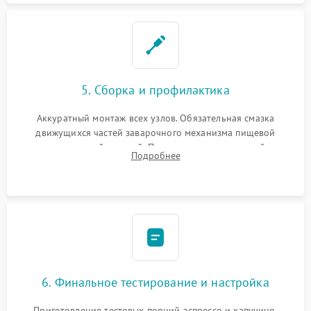
5. Сборка и профилактика
Аккуратный монтаж всех узлов. Обязательная смазка
движущихся частей заварочного механизма пищевой
силиконовой смазкой. Проведение программной
Подробнее
декальцинации и очистки системы от кофейных масел.
Надежная фиксация всех соединений.
6. Финальное тестирование и настройка
Приготовление тестовых порций эспрессо и капучино.