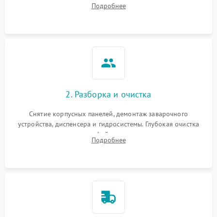
Подробнее
Измерение температуры и давления воды для выявления
локализации поломки.
2. Разборка и очистка
Снятие корпусных панелей, демонтаж заварочного
устройства, диспенсера и гидросистемы. Глубокая очистка
внутренних узлов от кофейных масел, жмыха и накипи.
Подробнее
Промывка дренажных каналов и фильтров с использованием
специализированной химии.