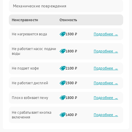
Механические повреждения
Неисправности
Стоимость
Прочие неисправности
Не нагревается вода
1500 ₽
Подробнее →
Включение и работа
Не работает насос подачи
Проблемы с водой
1800 ₽
Подробнее →
воды
Проблемы с капучинатором и паром
Не подает кофе
2100 ₽
Подробнее →
Управление и электроника
Не работает дисплей
2500 ₽
Подробнее →
Программное обеспечение
Плохо взбивает пену
1800 ₽
Подробнее →
Не срабатывает кнопка
1400 ₽
Подробнее →
включения
Запах гари при работе
1800 ₽
Подробнее →