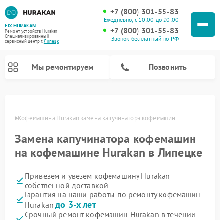
+7 (800) 301-55-83
Ежедневно, с 10:00 до 20:00
FIX-HURAKAN
+7 (800) 301-55-83
Ремонт устройств Hurakan
Специализированный
Звонок бесплатный по РФ
cервисный центр г.
Липецк
Мы ремонтируем
Позвонить
пецке
Кофемашина Hurakan замена капучинатора кофемашин
Замена капучинатора кофемашин
на кофемашине Hurakan в Липецке
Привезем и увезем кофемашину Hurakan
собственной доставкой
Гарантия на наши работы по ремонту кофемашин
Ремонт планетарных миксеров Hurakan
Ремонт винных шкафов Hurakan
Ремонт морозильных камер Hurakan
Ремонт льдогенераторов Hurakan
Ремонт промышленных вакуумных упаковщиков Hurakan
до 3-х лет
Hurakan
Срочный ремонт кофемашин Hurakan в течении