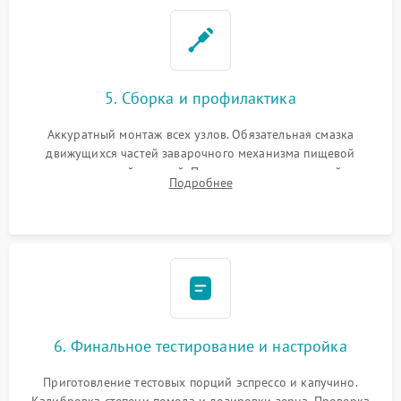
5. Сборка и профилактика
Аккуратный монтаж всех узлов. Обязательная смазка
движущихся частей заварочного механизма пищевой
силиконовой смазкой. Проведение программной
Подробнее
декальцинации и очистки системы от кофейных масел.
Надежная фиксация всех соединений.
6. Финальное тестирование и настройка
Приготовление тестовых порций эспрессо и капучино.
Калибровка степени помола и дозировки зерна. Проверка