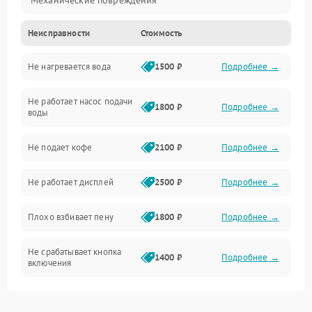
Неисправности
Стоимость
Прочие неисправности
Не нагревается вода
1500 ₽
Подробнее →
Включение и работа
Не работает насос подачи
Проблемы с водой
1800 ₽
Подробнее →
воды
Проблемы с капучинатором и паром
Не подает кофе
2100 ₽
Подробнее →
Управление и электроника
Не работает дисплей
2500 ₽
Подробнее →
Программное обеспечение
Плохо взбивает пену
1800 ₽
Подробнее →
Не срабатывает кнопка
1400 ₽
Подробнее →
включения
Запах гари при работе
1800 ₽
Подробнее →