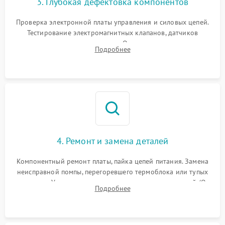
3. Глубокая дефектовка компонентов
Проверка электронной платы управления и силовых цепей.
Тестирование электромагнитных клапанов, датчиков
температуры и расходомера. Оценка степени износа
Подробнее
жерновов кофемолки, уплотнительных колец гидросистемы
и шестерней редуктора.
4. Ремонт и замена деталей
Компонентный ремонт платы, пайка цепей питания. Замена
неисправной помпы, перегоревшего термоблока или тупых
жерновов. Установка новых силиконовых уплотнителей (O-
Подробнее
ring) и тефлоновых трубок для надежного устранения
протечек.