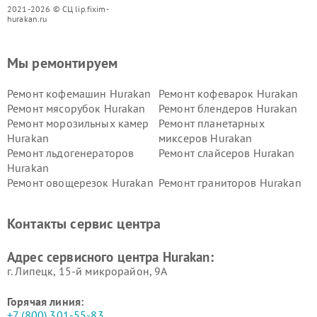
2021-2026 © СЦ lip.fixim-
hurakan.ru
Мы ремонтируем
Ремонт кофемашин Hurakan
Ремонт кофеварок Hurakan
Ремонт мясорубок Hurakan
Ремонт блендеров Hurakan
Ремонт морозильных камер
Ремонт планетарных
Hurakan
миксеров Hurakan
Ремонт льдогенераторов
Ремонт слайсеров Hurakan
Hurakan
Ремонт овощерезок Hurakan
Ремонт граниторов Hurakan
Ремонт промышленных
Ремонт винных шкафов
вакуумных упаковщиков
Hurakan
Контакты сервис центра
Hurakan
Адрес сервисного центра Hurakan:
г. Липецк, 15-й микрорайон, 9А
Горячая линия:
+7 (800) 301-55-83