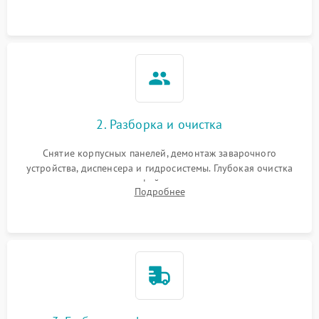
Измерение температуры и давления воды для выявления
локализации поломки.
2. Разборка и очистка
Снятие корпусных панелей, демонтаж заварочного
устройства, диспенсера и гидросистемы. Глубокая очистка
внутренних узлов от кофейных масел, жмыха и накипи.
Подробнее
Промывка дренажных каналов и фильтров с использованием
специализированной химии.