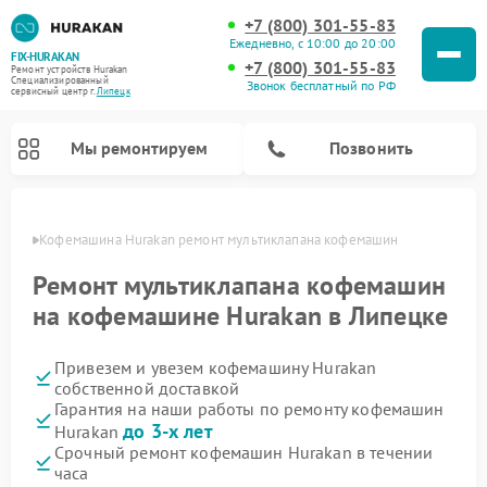
+7 (800) 301-55-83
Ежедневно, с 10:00 до 20:00
FIX-HURAKAN
+7 (800) 301-55-83
Ремонт устройств Hurakan
Специализированный
Звонок бесплатный по РФ
cервисный центр г.
Липецк
Мы ремонтируем
Позвонить
пецке
Кофемашина Hurakan ремонт мультиклапана кофемашин
Ремонт мультиклапана кофемашин
на кофемашине Hurakan в Липецке
Привезем и увезем кофемашину Hurakan
собственной доставкой
Гарантия на наши работы по ремонту кофемашин
до 3-х лет
Hurakan
Ремонт планетарных миксеров Hurakan
Ремонт винных шкафов Hurakan
Ремонт морозильных камер Hurakan
Ремонт льдогенераторов Hurakan
Ремонт промышленных вакуумных упаковщиков Hurakan
Срочный ремонт кофемашин Hurakan в течении
часа