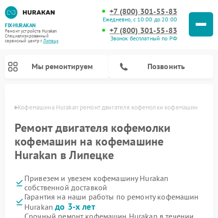
+7 (800) 301-55-83
Ежедневно, с 10:00 до 20:00
FIX-HURAKAN
+7 (800) 301-55-83
Ремонт устройств Hurakan
Специализированный
Звонок бесплатный по РФ
cервисный центр г.
Липецк
Мы ремонтируем
Позвонить
пецке
Кофемашина Hurakan ремонт двигателя кофемолки кофемашин
Ремонт двигателя кофемолки
кофемашин на кофемашине
Hurakan в Липецке
Привезем и увезем кофемашину Hurakan
собственной доставкой
Гарантия на наши работы по ремонту кофемашин
Ремонт планетарных миксеров Hurakan
Ремонт винных шкафов Hurakan
Ремонт морозильных камер Hurakan
Ремонт льдогенераторов Hurakan
Ремонт промышленных вакуумных упаковщиков Hurakan
до 3-х лет
Hurakan
Срочный ремонт кофемашин Hurakan в течении