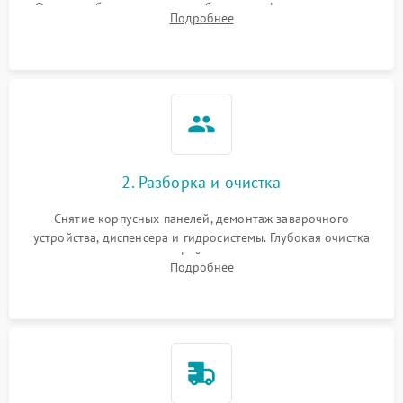
Оценка работы помпы, термоблока и кофемолки на слух.
Подробнее
Измерение температуры и давления воды для выявления
локализации поломки.
2. Разборка и очистка
Снятие корпусных панелей, демонтаж заварочного
устройства, диспенсера и гидросистемы. Глубокая очистка
внутренних узлов от кофейных масел, жмыха и накипи.
Подробнее
Промывка дренажных каналов и фильтров с использованием
специализированной химии.