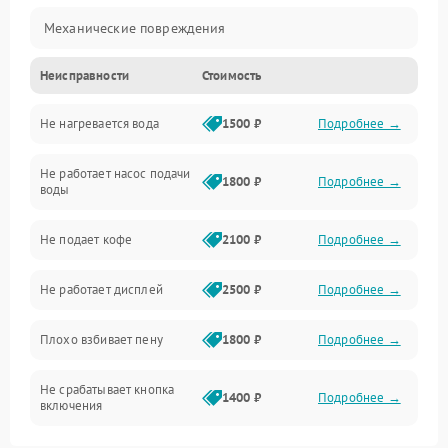
Механические повреждения
Неисправности
Стоимость
Прочие неисправности
Не нагревается вода
1500 ₽
Подробнее →
Включение и работа
Не работает насос подачи
Проблемы с водой
1800 ₽
Подробнее →
воды
Проблемы с капучинатором и паром
Не подает кофе
2100 ₽
Подробнее →
Управление и электроника
Не работает дисплей
2500 ₽
Подробнее →
Программное обеспечение
Плохо взбивает пену
1800 ₽
Подробнее →
Не срабатывает кнопка
1400 ₽
Подробнее →
включения