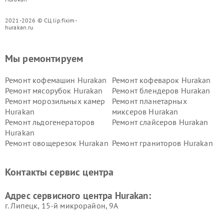
2021-2026 © СЦ lip.fixim-
hurakan.ru
Мы ремонтируем
Ремонт кофемашин Hurakan
Ремонт кофеварок Hurakan
Ремонт мясорубок Hurakan
Ремонт блендеров Hurakan
Ремонт морозильных камер
Ремонт планетарных
Hurakan
миксеров Hurakan
Ремонт льдогенераторов
Ремонт слайсеров Hurakan
Hurakan
Ремонт овощерезок Hurakan
Ремонт граниторов Hurakan
Ремонт промышленных
Ремонт винных шкафов
вакуумных упаковщиков
Hurakan
Контакты сервис центра
Hurakan
Адрес сервисного центра Hurakan:
г. Липецк, 15-й микрорайон, 9А