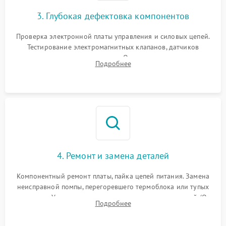
3. Глубокая дефектовка компонентов
Проверка электронной платы управления и силовых цепей.
Тестирование электромагнитных клапанов, датчиков
температуры и расходомера. Оценка степени износа
Подробнее
жерновов кофемолки, уплотнительных колец гидросистемы
и шестерней редуктора.
4. Ремонт и замена деталей
Компонентный ремонт платы, пайка цепей питания. Замена
неисправной помпы, перегоревшего термоблока или тупых
жерновов. Установка новых силиконовых уплотнителей (O-
Подробнее
ring) и тефлоновых трубок для надежного устранения
протечек.