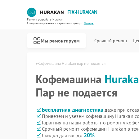
FIX-HURAKAN
Ремонт устройств Hurakan
Специализированный cервисный центр г.
Липецк
Мы ремонтируем
Срочный ремонт
Це
 Hurakan в Липецке
Кофемашина Hurakan пар не подается
Кофемашина
Hurak
Пар не подается
Бесплатная диагностика
даже при отказ
Привезем и увезем кофемашину Hurakan с
Гарантия на наши работы по ремонту коф
Срочный ремонт кофемашин Hurakan в теч
20%
Скидка для вас до
Ремонт морозильных камер Hurakan
Ремонт планетарных миксеров Hurakan
Ремонт льдогенераторов Hurakan
Ремонт промышленных вакуумных упаковщиков Hurakan
Ремонт винных шкафов Hurakan