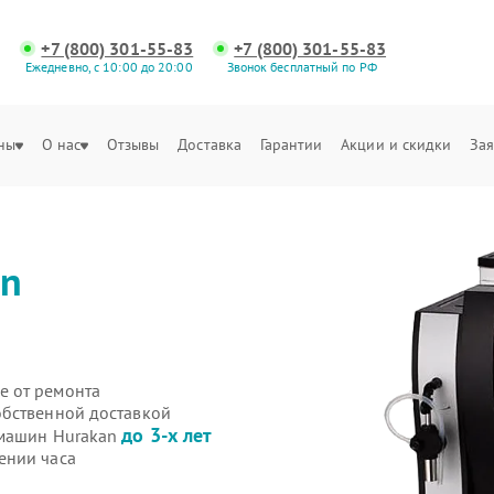
+7 (800) 301-55-83
+7 (800) 301-55-83
Ежедневно, с 10:00 до 20:00
Звонок бесплатный по РФ
ны
О нас
Отзывы
Доставка
Гарантии
Акции и скидки
Зая
an
е от ремонта
обственной доставкой
до 3-х лет
емашин Hurakan
ении часа