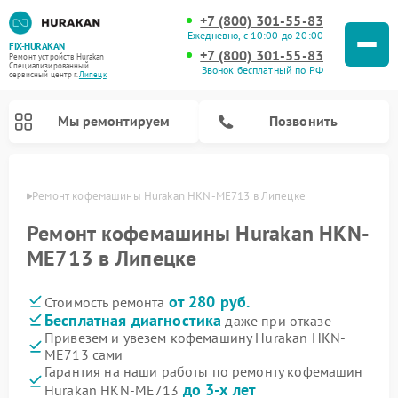
+7 (800) 301-55-83
Ежедневно, с 10:00 до 20:00
FIX-HURAKAN
+7 (800) 301-55-83
Ремонт устройств Hurakan
Специализированный
Звонок бесплатный по РФ
cервисный центр г.
Липецк
Мы ремонтируем
Позвонить
пецке
Ремонт кофемашины Hurakan HKN-ME713 в Липецке
Ремонт кофемашины Hurakan HKN-
ME713 в Липецке
от 280 руб.
Стоимость ремонта
Бесплатная диагностика
даже при отказе
Привезем и увезем кофемашину Hurakan HKN-
ME713 сами
Ремонт планетарных миксеров Hurakan
Ремонт винных шкафов Hurakan
Ремонт морозильных камер Hurakan
Ремонт льдогенераторов Hurakan
Ремонт промышленных вакуумных упаковщиков Hurakan
Гарантия на наши работы по ремонту кофемашин
до 3-х лет
Hurakan HKN-ME713