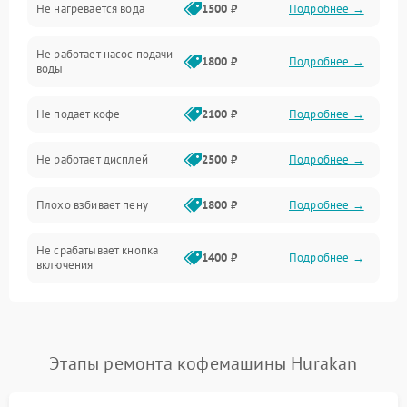
Не нагревается вода
1500 ₽
Подробнее →
Включение и работа
Не работает насос подачи
Проблемы с водой
1800 ₽
Подробнее →
воды
Проблемы с капучинатором и паром
Не подает кофе
2100 ₽
Подробнее →
Управление и электроника
Не работает дисплей
2500 ₽
Подробнее →
Программное обеспечение
Плохо взбивает пену
1800 ₽
Подробнее →
Не срабатывает кнопка
1400 ₽
Подробнее →
включения
Запах гари при работе
1800 ₽
Подробнее →
Постоянные сбои в работе
1500 ₽
Подробнее →
Этапы ремонта кофемашины Hurakan