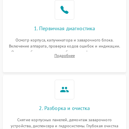
1. Первичная диагностика
Осмотр корпуса, капучинатора и заварочного блока.
Включение аппарата, проверка кодов ошибок и индикации.
Оценка работы помпы, термоблока и кофемолки на слух.
Подробнее
Измерение температуры и давления воды для выявления
локализации поломки.
2. Разборка и очистка
Снятие корпусных панелей, демонтаж заварочного
устройства, диспенсера и гидросистемы. Глубокая очистка