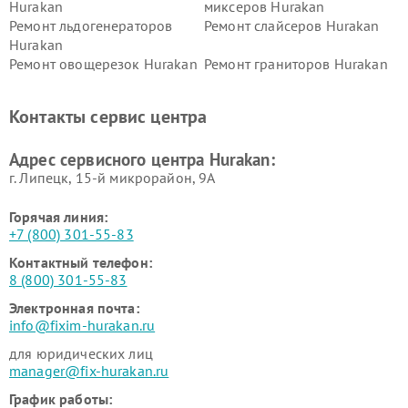
Hurakan
миксеров Hurakan
Ремонт льдогенераторов
Ремонт слайсеров Hurakan
Hurakan
Ремонт овощерезок Hurakan
Ремонт граниторов Hurakan
Ремонт промышленных
Ремонт винных шкафов
вакуумных упаковщиков
Hurakan
Контакты сервис центра
Hurakan
Адрес сервисного центра Hurakan:
г. Липецк, 15-й микрорайон, 9А
Горячая линия:
+7 (800) 301-55-83
Контактный телефон:
8 (800) 301-55-83
Электронная почта:
info@fixim-hurakan.ru
для юридических лиц
manager@fix-hurakan.ru
График работы: