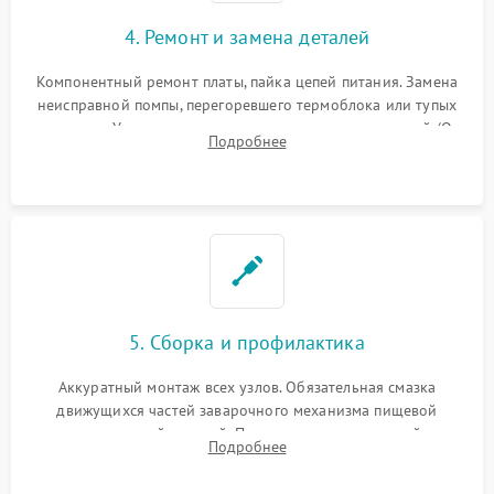
4. Ремонт и замена деталей
Компонентный ремонт платы, пайка цепей питания. Замена
неисправной помпы, перегоревшего термоблока или тупых
жерновов. Установка новых силиконовых уплотнителей (O-
Подробнее
ring) и тефлоновых трубок для надежного устранения
протечек.
5. Сборка и профилактика
Аккуратный монтаж всех узлов. Обязательная смазка
движущихся частей заварочного механизма пищевой
силиконовой смазкой. Проведение программной
Подробнее
декальцинации и очистки системы от кофейных масел.
Надежная фиксация всех соединений.