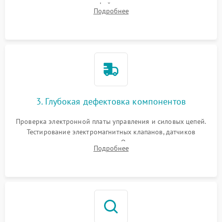
внутренних узлов от кофейных масел, жмыха и накипи.
Подробнее
Промывка дренажных каналов и фильтров с использованием
специализированной химии.
3. Глубокая дефектовка компонентов
Проверка электронной платы управления и силовых цепей.
Тестирование электромагнитных клапанов, датчиков
температуры и расходомера. Оценка степени износа
Подробнее
жерновов кофемолки, уплотнительных колец гидросистемы
и шестерней редуктора.