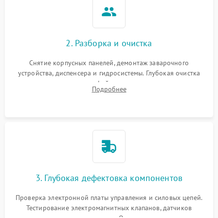
2. Разборка и очистка
Снятие корпусных панелей, демонтаж заварочного
устройства, диспенсера и гидросистемы. Глубокая очистка
внутренних узлов от кофейных масел, жмыха и накипи.
Подробнее
Промывка дренажных каналов и фильтров с использованием
специализированной химии.
3. Глубокая дефектовка компонентов
Проверка электронной платы управления и силовых цепей.
Тестирование электромагнитных клапанов, датчиков
температуры и расходомера. Оценка степени износа