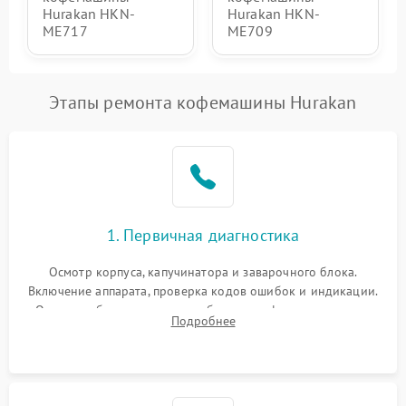
Hurakan HKN-
Hurakan HKN-
ME717
ME709
Этапы ремонта кофемашины Hurakan
1. Первичная диагностика
Осмотр корпуса, капучинатора и заварочного блока.
Включение аппарата, проверка кодов ошибок и индикации.
Оценка работы помпы, термоблока и кофемолки на слух.
Подробнее
Измерение температуры и давления воды для выявления
локализации поломки.