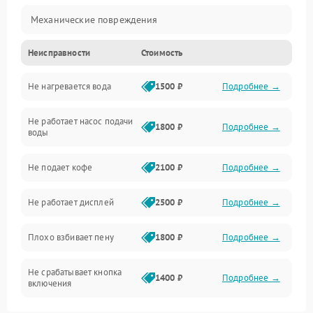
Механические повреждения
Неисправности
Стоимость
Прочие неисправности
Не нагревается вода
1500 ₽
Подробнее →
Включение и работа
Не работает насос подачи
Проблемы с водой
1800 ₽
Подробнее →
воды
Проблемы с капучинатором и паром
Не подает кофе
2100 ₽
Подробнее →
Управление и электроника
Не работает дисплей
2500 ₽
Подробнее →
Программное обеспечение
Плохо взбивает пену
1800 ₽
Подробнее →
Не срабатывает кнопка
1400 ₽
Подробнее →
включения