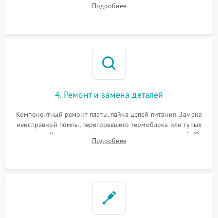
Подробнее
жерновов кофемолки, уплотнительных колец гидросистемы
и шестерней редуктора.
4. Ремонт и замена деталей
Компонентный ремонт платы, пайка цепей питания. Замена
неисправной помпы, перегоревшего термоблока или тупых
жерновов. Установка новых силиконовых уплотнителей (O-
Подробнее
ring) и тефлоновых трубок для надежного устранения
протечек.