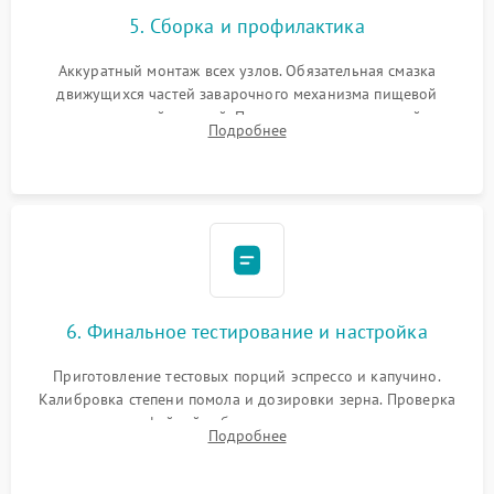
5. Сборка и профилактика
Аккуратный монтаж всех узлов. Обязательная смазка
движущихся частей заварочного механизма пищевой
силиконовой смазкой. Проведение программной
Подробнее
декальцинации и очистки системы от кофейных масел.
Надежная фиксация всех соединений.
6. Финальное тестирование и настройка
Приготовление тестовых порций эспрессо и капучино.
Калибровка степени помола и дозировки зерна. Проверка
плотности кофейной таблетки, температуры напитка и
Подробнее
качества молочной пены. Контроль отсутствия посторонних
шумов и протечек.