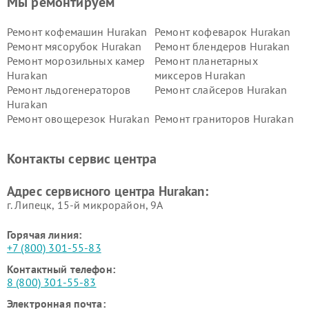
Мы ремонтируем
Ремонт кофемашин Hurakan
Ремонт кофеварок Hurakan
Ремонт мясорубок Hurakan
Ремонт блендеров Hurakan
Ремонт морозильных камер
Ремонт планетарных
Hurakan
миксеров Hurakan
Ремонт льдогенераторов
Ремонт слайсеров Hurakan
Hurakan
Ремонт овощерезок Hurakan
Ремонт граниторов Hurakan
Ремонт промышленных
Ремонт винных шкафов
вакуумных упаковщиков
Hurakan
Контакты сервис центра
Hurakan
Адрес сервисного центра Hurakan:
г. Липецк, 15-й микрорайон, 9А
Горячая линия:
+7 (800) 301-55-83
Контактный телефон:
8 (800) 301-55-83
Электронная почта: