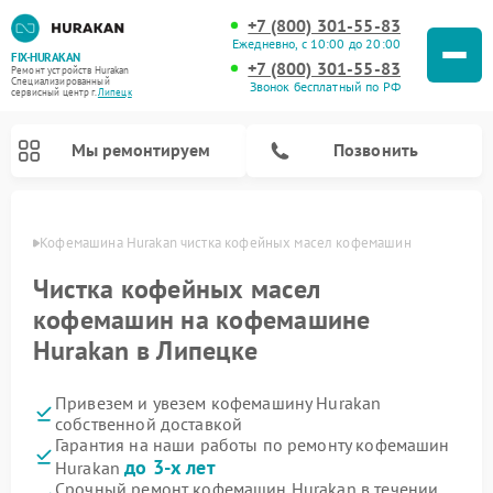
+7 (800) 301-55-83
Ежедневно, с 10:00 до 20:00
FIX-HURAKAN
+7 (800) 301-55-83
Ремонт устройств Hurakan
Специализированный
Звонок бесплатный по РФ
cервисный центр г.
Липецк
Мы ремонтируем
Позвонить
пецке
Кофемашина Hurakan чистка кофейных масел кофемашин
Чистка кофейных масел
кофемашин на кофемашине
Hurakan в Липецке
Привезем и увезем кофемашину Hurakan
собственной доставкой
Гарантия на наши работы по ремонту кофемашин
Ремонт планетарных миксеров Hurakan
Ремонт винных шкафов Hurakan
Ремонт морозильных камер Hurakan
Ремонт льдогенераторов Hurakan
Ремонт промышленных вакуумных упаковщиков Hurakan
до 3-х лет
Hurakan
Срочный ремонт кофемашин Hurakan в течении