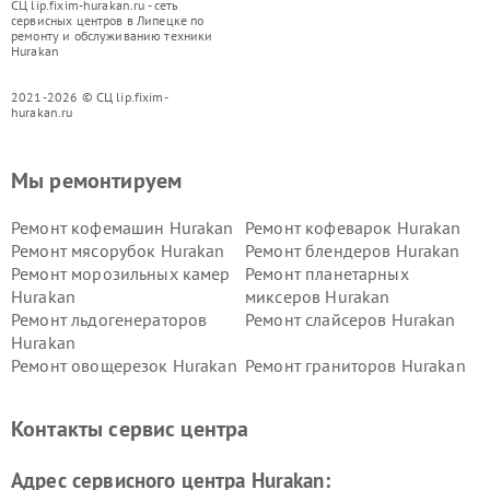
СЦ lip.fixim-hurakan.ru - сеть
сервисных центров в Липецке по
ремонту и обслуживанию техники
Hurakan
2021-2026 © СЦ lip.fixim-
hurakan.ru
Мы ремонтируем
Ремонт кофемашин Hurakan
Ремонт кофеварок Hurakan
Ремонт мясорубок Hurakan
Ремонт блендеров Hurakan
Ремонт морозильных камер
Ремонт планетарных
Hurakan
миксеров Hurakan
Ремонт льдогенераторов
Ремонт слайсеров Hurakan
Hurakan
Ремонт овощерезок Hurakan
Ремонт граниторов Hurakan
Ремонт промышленных
Ремонт винных шкафов
вакуумных упаковщиков
Hurakan
Контакты сервис центра
Hurakan
Адрес сервисного центра Hurakan: