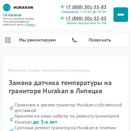
+7 (800) 301-55-83
Ежедневно, с 10:00 до 20:00
FIX-HURAKAN
+7 (800) 301-55-83
Ремонт устройств Hurakan
Специализированный
Звонок бесплатный по РФ
cервисный центр г.
Липецк
Мы ремонтируем
Позвонить
пецке
Гранитор Hurakan замена датчика температуры
Замена датчика температуры на
граниторе Hurakan в Липецке
Привезем и увезем гранитор Hurakan собственной
доставкой
Гарантия на наши работы по ремонту граниторов
Ремонт морозильных камер Hurakan
Ремонт льдогенераторов Hurakan
Ремонт винных шкафов Hurakan
Ремонт планетарных миксеров Hurakan
Ремонт промышленных вакуумных упаковщиков Hurakan
до 3-х лет
Hurakan
Срочный ремонт граниторов Hurakan в течении