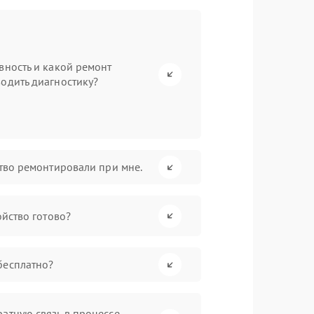
вность и какой ремонт
одить диагностику?
ство ремонтировали при мне.
ойство готово?
бесплатно?
атную связь в процессе