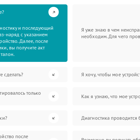
е?
гностику и последующий
Я уже знаю в чем неиспра
аз-наряд с указанием
необходим. Для чего пров
ройство. Далее, после
ки, вы получите акт
талон.
е сделать?
Я хочу, чтобы мое устрой
нтировалось только
Как я узнаю, что мое устр
ки?
Диагностика проводится 
ойство после
Возможно ли получать обр