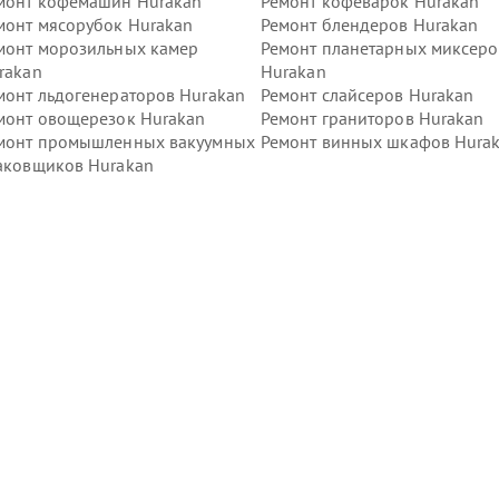
монт кофемашин Hurakan
Ремонт кофеварок Hurakan
монт мясорубок Hurakan
Ремонт блендеров Hurakan
монт морозильных камер
Ремонт планетарных миксеро
rakan
Hurakan
монт льдогенераторов Hurakan
Ремонт слайсеров Hurakan
монт овощерезок Hurakan
Ремонт граниторов Hurakan
монт промышленных вакуумных
Ремонт винных шкафов Hura
аковщиков Hurakan