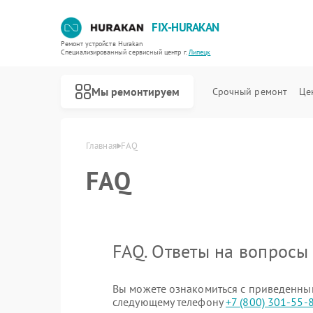
FIX-HURAKAN
Ремонт устройств Hurakan
Специализированный cервисный центр г.
Липецк
Мы ремонтируем
Срочный ремонт
Це
Главная
FAQ
FAQ
FAQ. Ответы на вопросы
Вы можете ознакомиться с приведенным
следующему телефону
+7 (800) 301-55-
Ремонт морозильных камер Hurakan
Ремонт планетарных миксеров Hurakan
Ремонт льдогенераторов Hurakan
Ремонт промышленных вакуумных упаковщиков Hurakan
Ремонт винных шкафов Hurakan