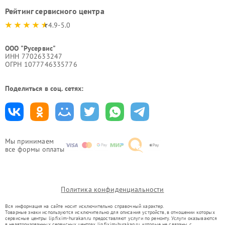
Рейтинг сервисного центра
4.9-5.0
ООО "Русервис"
ИНН 7702633247
ОГРН 1077746335776
Поделиться в соц. сетях:
Мы принимаем
все формы оплаты
Политика конфиденциальности
Вся информация на сайте носит исключительно справочный характер.
Товарные знаки используются исключительно для описания устройств, в отношении которых
сервисные центры lip.fixim-hurakan.ru предоставляют услуги по ремонту. Услуги оказываются
в неавторизованных сервисных центрах lip.fixim-hurakan.ru, которые не связаны с