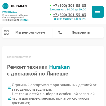
+7 (800) 301-55-83
Ежедневно, с 10:00 до 20:00
FIX-HURAKAN
+7 (800) 301-55-83
Ремонт устройств Hurakan
Специализированный
Звонок бесплатный по РФ
cервисный центр г.
Липецк
Мы ремонтируем
Позвонить
Главная
Доставка
Ремонт техники
Hurakan
с доставкой по Липецке
Огромный ассортимент оригинальных деталей от
завода-производителя;
Нет сложностей с выбором особенной запасной
Ремонт морозильных камер Hurakan
Ремонт льдогенераторов Hurakan
Ремонт промышленных вакуумных упаковщиков Hurakan
Ремонт планетарных миксеров Hurakan
Ремонт винных шкафов Hurakan
части для переустановки, при этом стоимость
доступная;