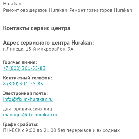
Hurakan
Ремонт овощерезок Hurakan
Ремонт граниторов Hurakan
Ремонт промышленных
Ремонт винных шкафов
вакуумных упаковщиков
Hurakan
Контакты сервис центра
Hurakan
Адрес сервисного центра Hurakan:
г. Липецк, 15-й микрорайон, 9А
Горячая линия:
+7 (800) 301-55-83
Контактный телефон:
8 (800) 301-55-83
Электронная почта:
info@fixim-hurakan.ru
для юридических лиц
manager@fix-hurakan.ru
График работы:
ПН-ВСК с 9:00 до 21:00 без перерывов и выходных